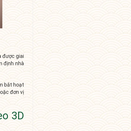
 được giai
m định nhà
ắm bắt hoạt
oặc đơn vị
eo 3D