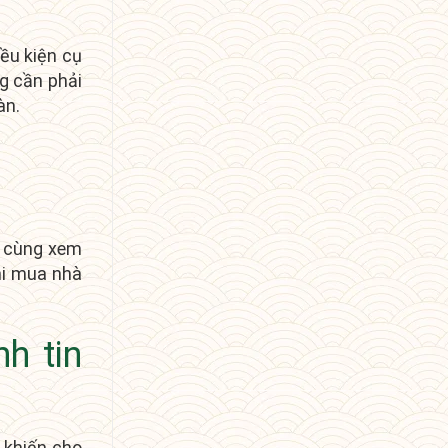
ều kiện cụ
ng cần phải
àn.
y cùng xem
hi mua nhà
h tin
 khiến cho