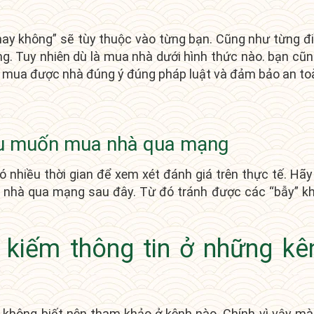
hay không” sẽ tùy thuộc vào từng bạn. Cũng như từng đi
ờng. Tuy nhiên dù là mua nhà dưới hình thức nào. bạn cũ
hể mua được nhà đúng ý đúng pháp luật và đảm bảo an to
nếu muốn mua nhà qua mạng
 nhiều thời gian để xem xét đánh giá trên thực tế. Hã
 nhà qua mạng sau đây. Từ đó tránh được các “bẫy” k
kiếm thông tin ở những kên
 không biết nên tham khảo ở kênh nào. Chính vì vậy mà