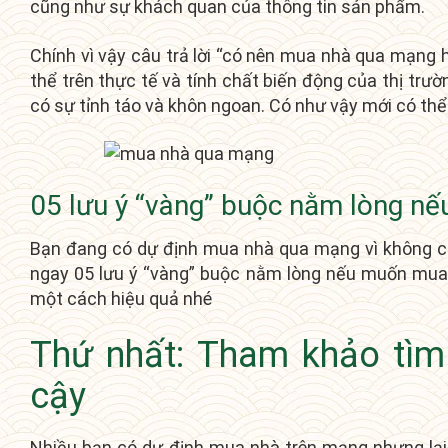
cũng như sự khách quan của thông tin sản phẩm.
Chính vì vậy câu trả lời “có nên mua nhà qua mạng 
thể trên thực tế và tính chất biến động của thị trư
có sự tỉnh táo và khôn ngoan. Có như vậy mới có t
05 lưu ý “vàng” buộc nằm lòng 
Bạn đang có dự định mua nhà qua mạng vì không có
ngay 05 lưu ý “vàng” buộc nằm lòng nếu muốn mua
một cách hiệu quả nhé
Thứ nhất: Tham khảo tìm 
cậy
Nhiều bạn có dự định mua nhà trên mạng nhưng lại