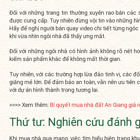
Đối với những trang tin thường xuyên rao bán các 
được cung cấp. Tuy nhiên đừng vội tin vào những hình
Hãy để nghị người bán quay video chi tiết từng ngó
khi vừa nhìn ngôi nhà đã thấy ưng mắt.
Đối với những ngôi nhà có hình ảnh không rõ nét ho
kiếm sản phẩm khác để không mất thời gian.
Tuy nhiên, với các trường hợp lừa đảo tinh vi, các đ
giăng mẻ lớn. Để đảm bảo an toàn, vẫn nên ưu tiên 
với dự án hình thành trong tương lai.
>>>> Xem thêm:
Bí quyết mua nhà đất An Giang giá 
Thứ tư: Nghiên cứu đánh 
Khi mua nhà qua mạng, việc tìm hiểu hiện trạng kh