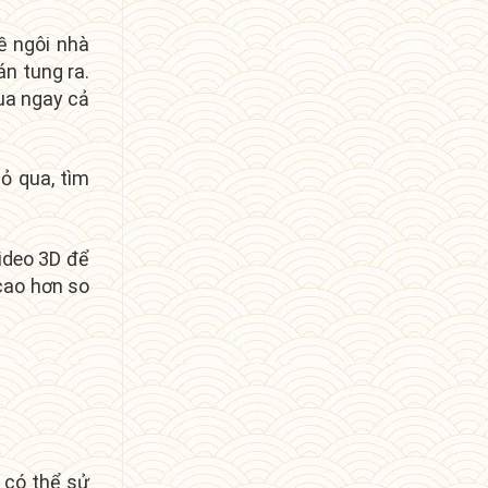
ề ngôi nhà
án tung ra.
ua ngay cả
ỏ qua, tìm
video 3D để
cao hơn so
 có thể sử