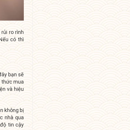
ủi ro rình
Nếu có thì
đây bạn sẽ
nh thức mua
ện và hiệu
in không bị
ợc nhà qua
độ tin cậy