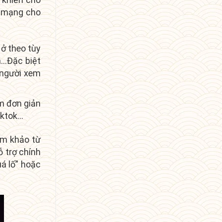
a mạng cho
 ở theo tùy
iá…Đặc biệt
 người xem
ếm đơn giản
iktok…
am khảo từ
ỗ trợ chính
uá lố” hoặc