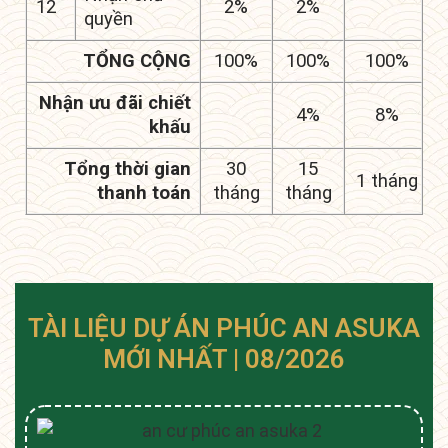
12
2%
2%
quyền
TỔNG CỘNG
100%
100%
100%
Nhận ưu đãi chiết
4%
8%
khấu
Tổng thời gian
30
15
1 tháng
thanh toán
tháng
tháng
TÀI LIỆU DỰ ÁN PHÚC AN ASUKA
MỚI NHẤT | 08/2026