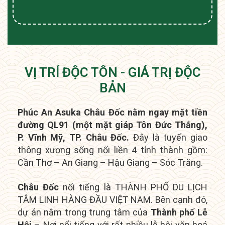
VỊ TRÍ ĐỘC TÔN - GIÁ TRỊ ĐỘC
BẢN
Phúc An Asuka Châu Đốc nằm ngay mặt tiền
đường QL91 (một mặt giáp Tôn Đức Thắng),
P. Vĩnh Mỹ, TP. Châu Đốc.
Đây là tuyến giao
thông xương sống nối liền 4 tỉnh thành gồm:
Cần Thơ – An Giang – Hậu Giang – Sóc Trăng.
Châu Đốc
nổi tiếng là THÀNH PHỐ DU LỊCH
TÂM LINH HÀNG ĐẦU VIỆT NAM. Bên cạnh đó,
dự án nằm trong t
rung tâm của
Thành phố Lễ
Hội
– Nơi nổi tiếng với rất nhiều lễ hội văn hoá