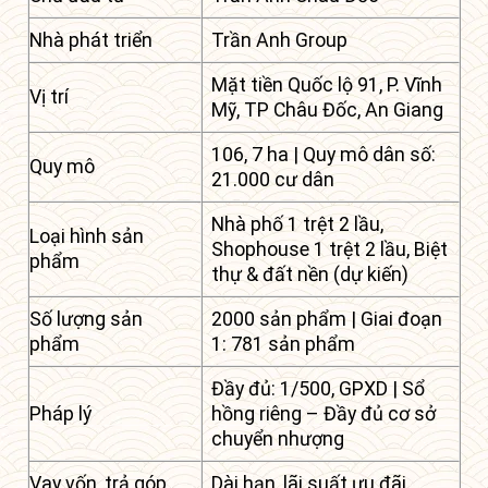
Nhà phát triển
Trần Anh Group
Mặt tiền Quốc lộ 91, P. Vĩnh
Vị trí
Mỹ, TP Châu Đốc, An Giang
106, 7 ha | Quy mô dân số:
Quy mô
21.000 cư dân
Nhà phố 1 trệt 2 lầu,
Loại hình sản
Shophouse 1 trệt 2 lầu, Biệt
phẩm
thự & đất nền (dự kiến)
Số lượng sản
2000 sản phẩm | Giai đoạn
phẩm
1: 781 sản phẩm
Đầy đủ: 1/500, GPXD | Sổ
Pháp lý
hồng riêng – Đầy đủ cơ sở
chuyển nhượng
Vay vốn, trả góp
Dài hạn, lãi suất ưu đãi.