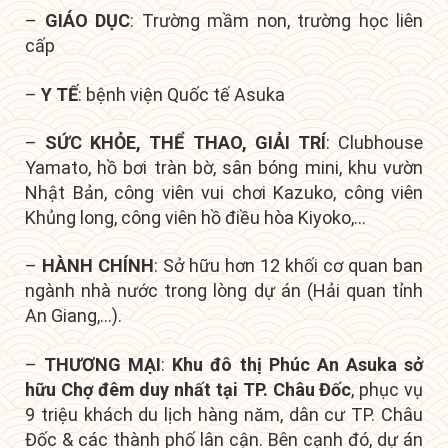
–
GIÁO DỤC
: Trường mầm non, trường học liên
cấp
–
Y TẾ
: bệnh viện Quốc tế Asuka
–
SỨC KHỎE, THỂ THAO, GIẢI TRÍ
: Clubhouse
Yamato, hồ bơi tràn bờ, sân bóng mini, khu vườn
Nhật Bản, công viên vui chơi Kazuko, công viên
Khủng long, công viên hồ điều hòa Kiyoko,…
–
HÀNH CHÍNH
: Sở hữu hơn 12 khối cơ quan ban
ngành nhà nước trong lòng dự án (Hải quan tỉnh
An Giang,…).
–
THƯƠNG MẠI
:
Khu đô thị Phúc An Asuka sở
hữu
Chợ đêm duy nhất tại TP. Châu Đốc
, p
hục vụ
9 triệu khách du lịch hàng năm, dân cư TP. Châu
Đốc & các thành phố lân cận. Bên cạnh đó, dự án