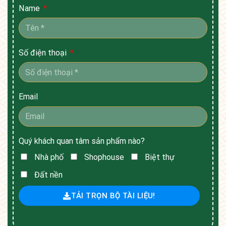
Name
Số điện thoại
Email
Quý khách quan tâm sản phẩm nào?
Nhà phố
Shophouse
Biệt thự
Đất nền
TẢI TRỌN BỘ TÀI LIỆU!