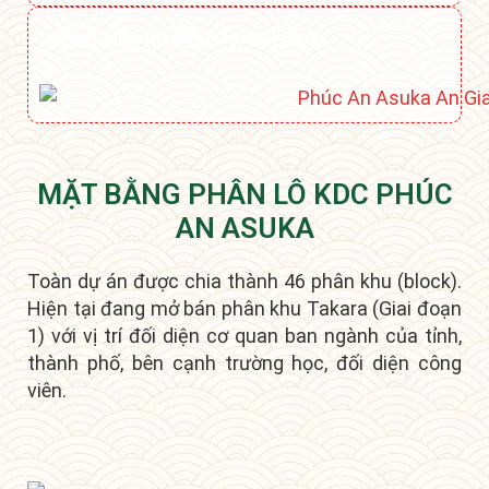
CÔNG VIÊN HỒ ĐIỀU HOÀ KIYOKO
MẶT BẰNG PHÂN LÔ KDC PHÚC
AN ASUKA
Toàn dự án được chia thành 46 phân khu (block).
Hiện tại đang mở bán phân khu Takara (Giai đoạn
1) với vị trí đối diện cơ quan ban ngành của tỉnh,
thành phố, bên cạnh trường học, đối diện công
viên.