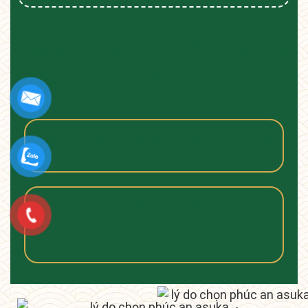
PHÓNG SỰ ĐÀI TRUYỀN HÌNH AN
GIANG
Đánh giá của cư dân Asuka
Cảm nghĩ cư dân địa
phương