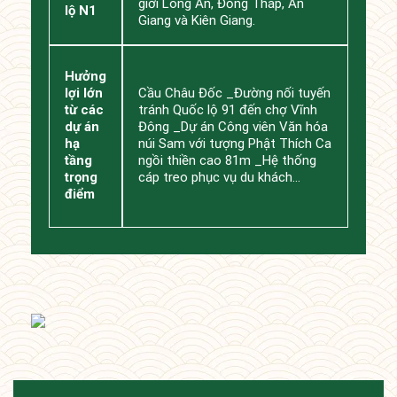
giới Long An, Đồng Tháp, An
lộ N1
Giang và Kiên Giang.
Hưởng
lợi lớn
Cầu Châu Đốc _Đường nối tuyến
từ các
tránh Quốc lộ 91 đến chợ Vĩnh
dự án
Đông _Dự án Công viên Văn hóa
hạ
núi Sam với tượng Phật Thích Ca
tầng
ngồi thiền cao 81m _Hệ thống
trọng
cáp treo phục vụ du khách…
điểm