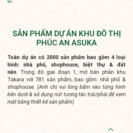
SẢN PHẨM DỰ ÁN KHU ĐÔ THỊ
PHÚC AN ASUKA
Toàn dự án có 2000 sản phẩm bao gồm 4 loại
hình: nhà phố, shophouse, biệt thự & đất
nền
.
Trong đó giai đoạn 1, mở bán phân khu
Takara với 781 sản phẩm, bao gồm: nhà phố &
shophouse.
(Anh chị vui lòng bấm vào từng hình
bên dưới & sử dụng nút tương tác trái/phải để xem
mặt bằng thiết kế sản phẩm)
NHÀ PHỐ