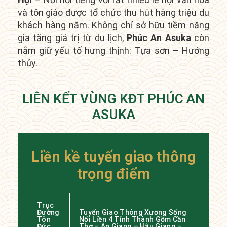
và tôn giáo được tổ chức thu hút hàng triệu du
khách hàng năm.
Không chỉ sở hữu tiềm năng
gia tăng giá trị từ du lịch,
Phúc An Asuka
còn
nắm giữ yếu tố hưng thịnh: Tựa sơn – Hướng
thủy.
LIÊN KẾT VÙNG KĐT PHÚC AN
ASUKA
Liền kề tuyến giao thông
trọng điểm
Trục
Đường
Tuyến Giao Thông Xương Sống
Tôn
Nối Liền 4 Tỉnh Thành Gồm Cần
Đức
Thơ – An Giang – Hậu Giang –