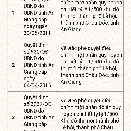
chỉnh một phần quy hoạch
UBND do
chi tiết tỷ lệ 1/500 khu đô
1
UBND tỉnh An
thị mới thành phố Lễ hội,
Giang cấp
thành phố Châu Đốc, tỉnh
ngày ngày
An Giang.
30/05/2011
Quyết định
Về việc phê duyệt điều
số 935/QĐ-
chỉnh một phần quy hoạch
UBND do
chi tiết tỷ lệ 1/500 khu đô
2
UBND tỉnh An
thị mới thành phố Lễ hội,
Giang cấp
thành phố Châu Đốc, tỉnh
ngày
An Giang.
04/04/2016
Quyết định
Về việc phê duyệt điều
số 3237/QĐ-
chỉnh một phần đồ án quy
UBND do
hoạch chi tiết tỷ lệ 1/500
3
UBND tỉnh An
Khu đô thị mới thành phố
Giang cấp
Lễ hội, thành phố Châu
ngày