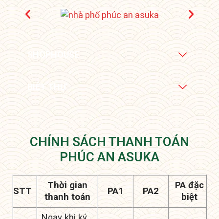
SHOPHOUSE
BIỆT THỰ
CHÍNH SÁCH THANH TOÁN
PHÚC AN ASUKA
Thời gian
PA đặc
STT
PA1
PA2
thanh toán
biệt
Ngay khi ký