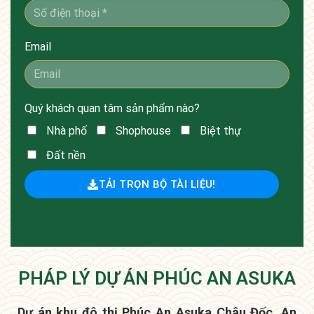
Email
Quý khách quan tâm sản phẩm nào?
Nhà phố
Shophouse
Biệt thự
Đất nền
TẢI TRỌN BỘ TÀI LIỆU!
PHÁP LÝ DỰ ÁN PHÚC AN ASUKA
Dự án khu đô thị Phúc An Asuka Châu Đốc, An