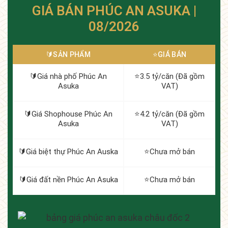
GIÁ BÁN PHÚC AN ASUKA |
08/2026
🔰️SẢN PHẨM
⭐️GIÁ BÁN
🔰️Giá nhà phố Phúc An
⭐️3.5 tỷ/căn (Đã gồm
Asuka
VAT)
🔰️Giá Shophouse Phúc An
⭐️4.2 tỷ/căn (Đã gồm
Asuka
VAT)
🔰️Giá biệt thự Phúc An Auska
⭐️Chưa mở bán
🔰️Giá đất nền Phúc An Asuka
⭐️Chưa mở bán