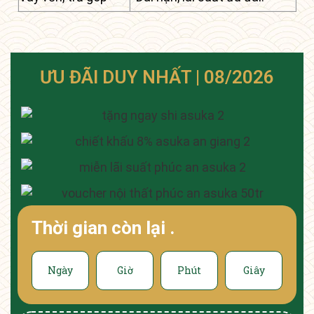
ƯU ĐÃI DUY NHẤT | 08/2026
Thời gian còn lại
.
Ngày
Giờ
Phút
Giây