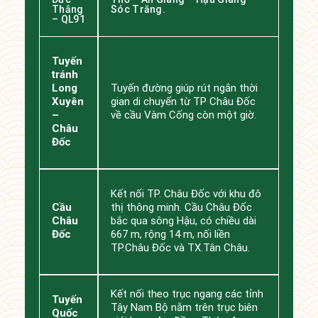
Thắng
Sóc Trăng.
– QL91
Tuyến
tránh
Long
Tuyến đường giúp rút ngắn thời
Xuyên
gian di chuyển từ TP Châu Đốc
–
về cầu Vàm Cống còn một giờ.
Châu
Đốc
Kết nối TP. Châu Đốc với khu đô
Cầu
thị thông minh. Cầu Châu Đốc
Châu
bắc qua sông Hậu, có chiều dài
Đốc
667 m, rộng 14 m, nối liền
TP.Châu Đốc và TX.Tân Châu.
Kết nối theo trục ngang các tỉnh
Tuyến
Tây Nam Bộ nằm trên trục biên
Quốc