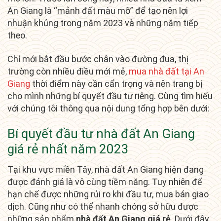
An Giang là “mảnh đất màu mỡ” để tạo nên lợi
nhuận khủng trong năm 2023 và những năm tiếp
theo.
Chỉ mới bắt đầu bước chân vào đường đua, thị
trường còn nhiều điều mới mẻ,
mua nhà đất tại An
Giang
thời điểm này cần cẩn trọng và nên trang bị
cho mình những bí quyết đầu tư riêng. Cùng tìm hiểu
với chúng tôi thông qua nội dung tổng hợp bên dưới:
Bí quyết đầu tư nhà đất An Giang
giá rẻ nhất năm 2023
Tại khu vực miền Tây, nhà đất An Giang hiện đang
được đánh giá là vô cùng tiềm năng. Tuy nhiên để
hạn chế được những rủi ro khi đầu tư, mua bán giao
dịch. Cũng như có thể nhanh chóng sở hữu được
những sản phẩm
nhà đất An Giang giá rẻ
. Dưới đây