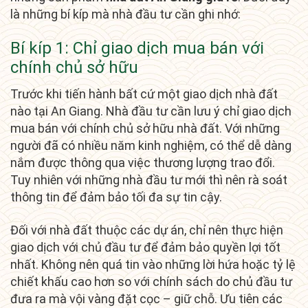
là những bí kíp mà nhà đầu tư cần ghi nhớ:
Bí kíp 1: Chỉ giao dịch mua bán với
chính chủ sở hữu
Trước khi tiến hành bất cứ một giao dịch nhà đất
nào tại An Giang. Nhà đầu tư cần lưu ý chỉ giao dịch
mua bán với chính chủ sở hữu nhà đất. Với những
người đã có nhiều năm kinh nghiệm, có thể dễ dàng
nắm được thông qua việc thương lượng trao đổi.
Tuy nhiên với những nhà đầu tư mới thì nên rà soát
thông tin để đảm bảo tối đa sự tin cậy.
Đối với nhà đất thuộc các dự án, chỉ nên thực hiện
giao dịch với chủ đầu tư để đảm bảo quyền lợi tốt
nhất. Không nên quá tin vào những lời hứa hoặc tỷ lệ
chiết khấu cao hơn so với chính sách do chủ đầu tư
đưa ra mà vội vàng đặt cọc – giữ chỗ. Ưu tiên các