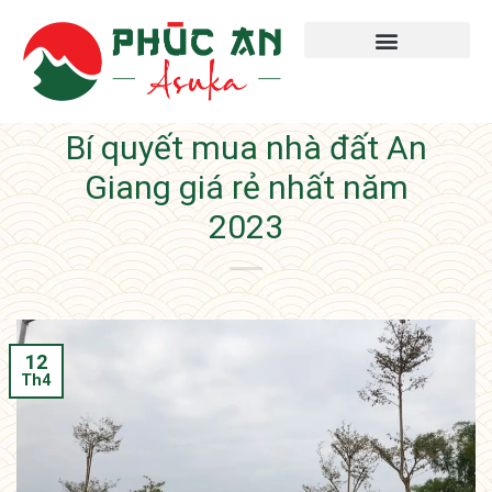
Bí quyết mua nhà đất An
Giang giá rẻ nhất năm
2023
12
Th4