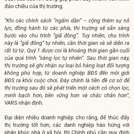
đảo chiều của thị trường.
“Khi các chính sách “ngấm dần” – cộng thêm sự nỗ
lực, đồng hành từ các phía, thị trường sẽ sẵn sàng
bước vào chu trình “giã đông”. Tuy nhiên, chu trình
này là “giã đông” tự nhiên, cần thời gian và sẽ diễn ra
rất từ từ. Quý 1 được coi là khoảng thời gian gần cuối
của quá trình “sàng lọc tự nhiên”. Sau thời gian này,
thị trường sẽ ghi nhận sự loại bỏ hàng loạt đối tượng
không phù hợp, từ doanh nghiệp BĐS đến môi giới
BĐS ra khỏi cuộc chơi. Đây chính là tiền đề cơ sở để
thị trường sau đó sẽ phát triển một cách có chọn lọc,
minh bạch hơn, bền vững hơn và chắc chắn hơn”
,
VARS nhận định.
Đại diện nhiều doanh nghiệp cho rằng, để thúc đẩy
thị trường tốt hơn, các danh nghiệp hào hứng với
phân khúc nhà ở xã hội, thì Chính phủ cần quy định