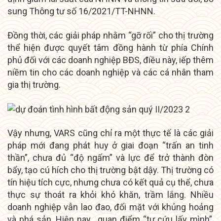
sung Thông tư số 16/2021/TT-NHNN.
Đồng thời, các giải pháp nhằm “gỡ rối” cho thị trường
thể hiện được quyết tâm đồng hành từ phía Chính
phủ đối với các doanh nghiệp BĐS, điều này, iếp thêm
niềm tin cho các doanh nghiệp và các cá nhân tham
gia thị trường.
Vậy nhưng, VARS cũng chỉ ra một thực tế là các giải
pháp mới đang phát huy ở giai đoạn “trấn an tinh
thần”, chưa đủ “độ ngấm” và lực để trở thành đòn
bẩy, tạo cú hích cho thị trường bật dậy. Thị trường có
tín hiệu tích cực, nhưng chưa có kết quả cụ thể, chưa
thực sự thoát ra khỏi khó khăn, trầm lắng. Nhiều
doanh nghiệp vẫn lao đao, đối mặt với khủng hoảng
và phá sản. Hiện nay, quan điểm “tự cứu lấy mình”,