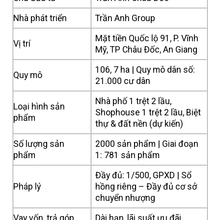
Nhà phát triển
Trần Anh Group
Mặt tiền Quốc lộ 91, P. Vĩnh
Vị trí
Mỹ, TP Châu Đốc, An Giang
106, 7 ha | Quy mô dân số:
Quy mô
21.000 cư dân
Nhà phố 1 trệt 2 lầu,
Loại hình sản
Shophouse 1 trệt 2 lầu, Biệt
phẩm
thự & đất nền (dự kiến)
Số lượng sản
2000 sản phẩm | Giai đoạn
phẩm
1: 781 sản phẩm
Đầy đủ: 1/500, GPXD | Sổ
Pháp lý
hồng riêng – Đầy đủ cơ sở
chuyển nhượng
Vay vốn, trả góp
Dài hạn, lãi suất ưu đãi.