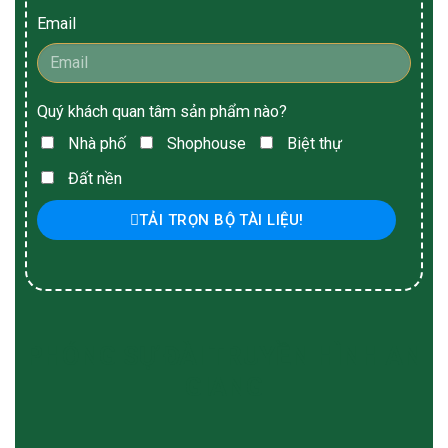
Email
Quý khách quan tâm sản phẩm nào?
Nhà phố
Shophouse
Biệt thự
Đất nền
TẢI TRỌN BỘ TÀI LIỆU!
PHÓNG SỰ ĐÀI TRUYỀN HÌNH AN
GIANG