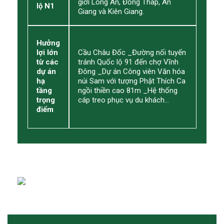
giới Long An, Đồng Tháp, An
lộ N1
Giang và Kiên Giang.
Hưởng
lợi lớn
Cầu Châu Đốc _Đường nối tuyến
từ các
tránh Quốc lộ 91 đến chợ Vĩnh
dự án
Đông _Dự án Công viên Văn hóa
hạ
núi Sam với tượng Phật Thích Ca
tầng
ngồi thiền cao 81m _Hệ thống
trọng
cáp treo phục vụ du khách…
điểm