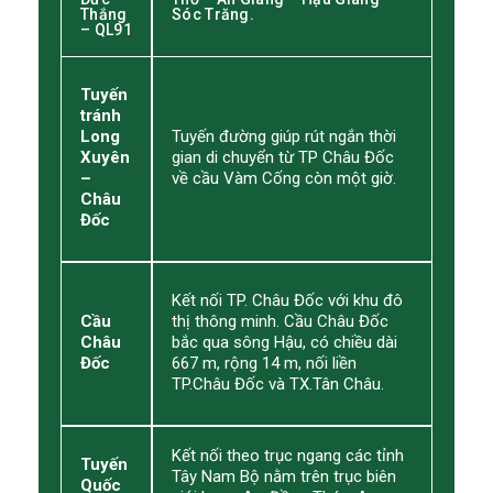
Thắng
Sóc Trăng.
– QL91
Tuyến
tránh
Long
Tuyến đường giúp rút ngắn thời
Xuyên
gian di chuyển từ TP Châu Đốc
–
về cầu Vàm Cống còn một giờ.
Châu
Đốc
Kết nối TP. Châu Đốc với khu đô
Cầu
thị thông minh. Cầu Châu Đốc
Châu
bắc qua sông Hậu, có chiều dài
Đốc
667 m, rộng 14 m, nối liền
TP.Châu Đốc và TX.Tân Châu.
Kết nối theo trục ngang các tỉnh
Tuyến
Tây Nam Bộ nằm trên trục biên
Quốc