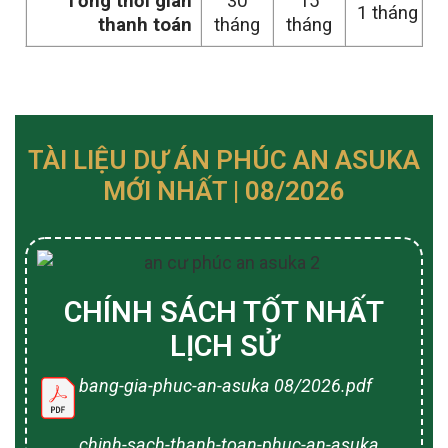
Tổng thời gian
30
15
1 tháng
thanh toán
tháng
tháng
TÀI LIỆU DỰ ÁN PHÚC AN ASUKA
MỚI NHẤT | 08/2026
CHÍNH SÁCH TỐT NHẤT
LỊCH SỬ
bang-gia-phuc-an-asuka 08/2026.pdf
chinh-sach-thanh-toan-phuc-an-asuka