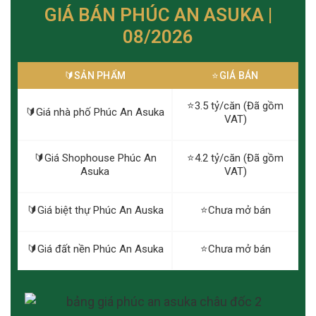
GIÁ BÁN PHÚC AN ASUKA |
08/2026
🔰️SẢN PHẨM
⭐️GIÁ BÁN
⭐️3.5 tỷ/căn (Đã gồm
🔰️Giá nhà phố Phúc An Asuka
VAT)
🔰️Giá Shophouse Phúc An
⭐️4.2 tỷ/căn (Đã gồm
Asuka
VAT)
🔰️Giá biệt thự Phúc An Auska
⭐️Chưa mở bán
🔰️Giá đất nền Phúc An Asuka
⭐️Chưa mở bán