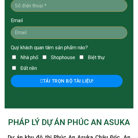
Email
Quý khách quan tâm sản phẩm nào?
Nhà phố
Shophouse
Biệt thự
Đất nền
TẢI TRỌN BỘ TÀI LIỆU!
PHÁP LÝ DỰ ÁN PHÚC AN ASUKA
Dự án khu đô thị Phúc An Asuka Châu Đốc, An