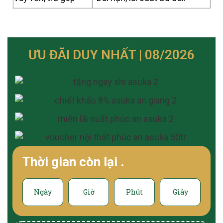
ƯU ĐÃI DUY NHẤT | 08/2026
Thời gian còn lại
.
Ngày
Giờ
Phút
Giây