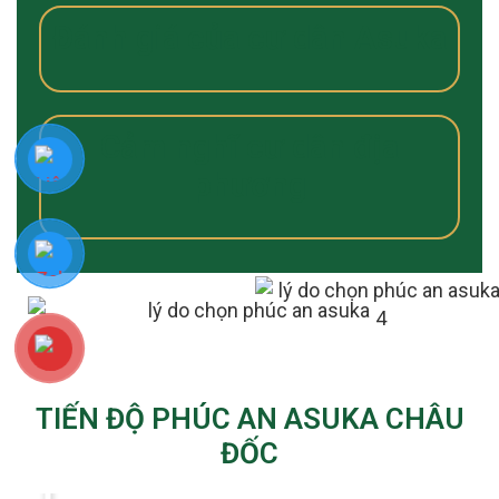
Đánh giá của cư dân Asuka
Cảm nghĩ cư dân địa
phương
TIẾN ĐỘ PHÚC AN ASUKA CHÂU
ĐỐC