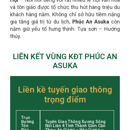
và tôn giáo được tổ chức thu hút hàng triệu du
khách hàng năm.
Không chỉ sở hữu tiềm năng
gia tăng giá trị từ du lịch,
Phúc An Asuka
còn
nắm giữ yếu tố hưng thịnh: Tựa sơn – Hướng
thủy.
LIÊN KẾT VÙNG KĐT PHÚC AN
ASUKA
Liền kề tuyến giao thông
trọng điểm
Trục
Đường
Tuyến Giao Thông Xương Sống
Tôn
Nối Liền 4 Tỉnh Thành Gồm Cần
Đức
Thơ – An Giang – Hậu Giang –