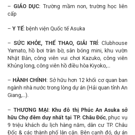
–
GIÁO DỤC
: Trường mầm non, trường học liên
cấp
–
Y TẾ
: bệnh viện Quốc tế Asuka
–
SỨC KHỎE, THỂ THAO, GIẢI TRÍ
: Clubhouse
Yamato, hồ bơi tràn bờ, sân bóng mini, khu vườn
Nhật Bản, công viên vui chơi Kazuko, công viên
Khủng long, công viên hồ điều hòa Kiyoko,…
–
HÀNH CHÍNH
: Sở hữu hơn 12 khối cơ quan ban
ngành nhà nước trong lòng dự án (Hải quan tỉnh An
Giang,…).
–
THƯƠNG MẠI
:
Khu đô thị Phúc An Asuka sở
hữu
Chợ đêm duy nhất tại TP. Châu Đốc
, p
hục vụ
9 triệu khách du lịch hàng năm, dân cư TP. Châu
Đốc & các thành phố lân cận. Bên cạnh đó, dự án