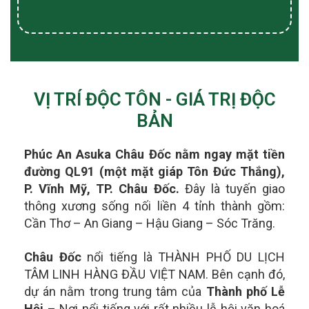
VỊ TRÍ ĐỘC TÔN - GIÁ TRỊ ĐỘC
BẢN
Phúc An Asuka Châu Đốc nằm ngay mặt tiền
đường QL91 (một mặt giáp Tôn Đức Thắng),
P. Vĩnh Mỹ, TP. Châu Đốc.
Đây là tuyến giao
thông xương sống nối liền 4 tỉnh thành gồm:
Cần Thơ – An Giang – Hậu Giang – Sóc Trăng.
Châu Đốc
nổi tiếng là THÀNH PHỐ DU LỊCH
TÂM LINH HÀNG ĐẦU VIỆT NAM. Bên cạnh đó,
dự án nằm trong t
rung tâm của
Thành phố Lễ
Hội
– Nơi nổi tiếng với rất nhiều lễ hội văn hoá