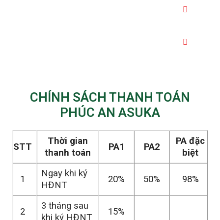
SHOPHOUSE
BIỆT THỰ
CHÍNH SÁCH THANH TOÁN
PHÚC AN ASUKA
Thời gian
PA đặc
STT
PA1
PA2
thanh toán
biệt
Ngay khi ký
1
20%
50%
98%
HĐNT
3 tháng sau
2
15%
khi ký HĐNT