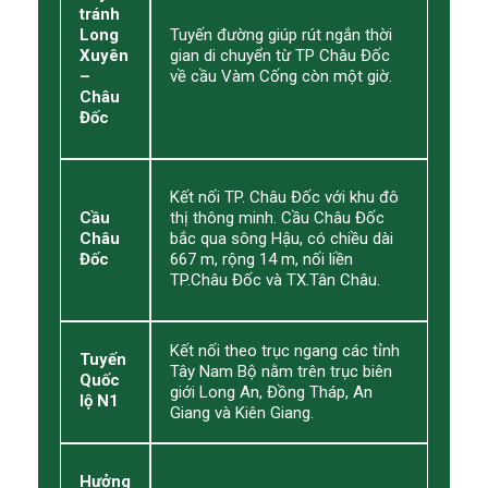
tránh
Long
Tuyến đường giúp rút ngắn thời
Xuyên
gian di chuyển từ TP Châu Đốc
–
về cầu Vàm Cống còn một giờ.
Châu
Đốc
Kết nối TP. Châu Đốc với khu đô
Cầu
thị thông minh. Cầu Châu Đốc
Châu
bắc qua sông Hậu, có chiều dài
Đốc
667 m, rộng 14 m, nối liền
TP.Châu Đốc và TX.Tân Châu.
Kết nối theo trục ngang các tỉnh
Tuyến
Tây Nam Bộ nằm trên trục biên
Quốc
giới Long An, Đồng Tháp, An
lộ N1
Giang và Kiên Giang.
Hưởng