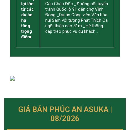
lợi lớn
Cầu Châu Đốc _Đường nối tuyến
từ các
tránh Quốc lộ 91 đến chợ Vĩnh
dự án
Đông _Dự án Công viên Văn hóa
hạ
núi Sam với tượng Phật Thích Ca
tầng
ngồi thiền cao 81m _Hệ thống
trọng
cáp treo phục vụ du khách…
điểm
GIÁ BÁN PHÚC AN ASUKA |
08/2026