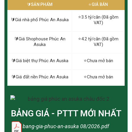
🔰️SẢN PHẨM
⭐️GIÁ BÁN
⭐️3.5 tỷ/căn (Đã gồm
🔰️Giá nhà phố Phúc An Asuka
VAT)
🔰️Giá Shophouse Phúc An
⭐️4.2 tỷ/căn (Đã gồm
Asuka
VAT)
🔰️Giá biệt thự Phúc An Auska
⭐️Chưa mở bán
🔰️Giá đất nền Phúc An Asuka
⭐️Chưa mở bán
BẢNG GIÁ - PTTT MỚI NHẤT
bang-gia-phuc-an-asuka 08/2026.pdf