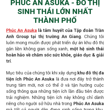
PHÚC AN ASUKA - ĐÔ THỊ
SINH THÁI LỚN NHẤT
THÀNH PHỐ
Phúc An Asuka
là tâm huyết của Tập đoàn Trần
Anh Group tại thị trường An Giang
. Chúng tôi
luôn mong muốn được phát triển dự án khu đô thị
gắn liền không gian sống xanh,
một hệ sinh thái
hoàn hảo về chăm sóc sức khỏe, giáo dục & giải
trí
.
Mục tiêu của chúng tôi khi xây dựng
khu đô thị đa
tiện ích Phúc An Asuka
là đưa nơi đây
trở thành
trung tâm mới
, nơi có thể ở và tận hưởng cuộc
sống thông qua những tiện ích lần đầu tiên được
trải nghiệm. Những tiện ích này không chỉ dành
riêng cho người sở hữu nhà trong
Phúc An Asuka
mà tất cả người dân đang sinh sống trong khu