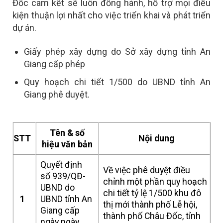
Đốc cam kết sẽ luôn đồng hành, hỗ trợ mọi điều
kiện thuận lợi nhất cho việc triển khai và phát triển
dự án.
Giấy phép xây dựng do Sở xây dựng tỉnh An
Giang cấp phép
Quy hoạch chi tiết 1/500 do UBND tỉnh An
Giang phê duyệt.
Tên & số
STT
Nội dung
hiệu văn bản
Quyết định
Về việc phê duyệt điều
số 939/QĐ-
chỉnh một phần quy hoạch
UBND do
chi tiết tỷ lệ 1/500 khu đô
1
UBND tỉnh An
thị mới thành phố Lễ hội,
Giang cấp
thành phố Châu Đốc, tỉnh
ngày ngày