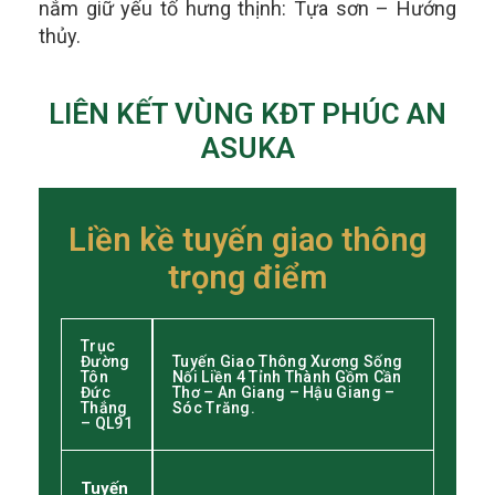
nắm giữ yếu tố hưng thịnh: Tựa sơn – Hướng
thủy.
LIÊN KẾT VÙNG KĐT PHÚC AN
ASUKA
Liền kề tuyến giao thông
trọng điểm
Trục
Đường
Tuyến Giao Thông Xương Sống
Tôn
Nối Liền 4 Tỉnh Thành Gồm Cần
Đức
Thơ – An Giang – Hậu Giang –
Thắng
Sóc Trăng.
– QL91
Tuyến