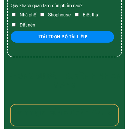
Quý khách quan tâm sản phẩm nào?
Nhà phố
Shophouse
Biệt thự
Đất nền
TẢI TRỌN BỘ TÀI LIỆU!
PHÓNG SỰ ĐÀI TRUYỀN HÌNH AN
GIANG
Đánh giá của cư dân Asuka