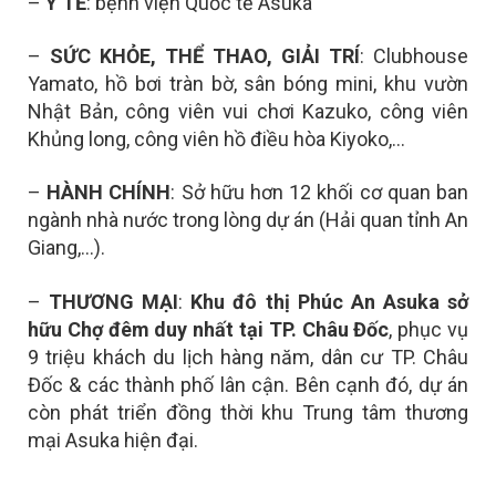
–
Y TẾ
: bệnh viện Quốc tế Asuka
–
SỨC KHỎE, THỂ THAO, GIẢI TRÍ
: Clubhouse
Yamato, hồ bơi tràn bờ, sân bóng mini, khu vườn
Nhật Bản, công viên vui chơi Kazuko, công viên
Khủng long, công viên hồ điều hòa Kiyoko,…
–
HÀNH CHÍNH
: Sở hữu hơn 12 khối cơ quan ban
ngành nhà nước trong lòng dự án (Hải quan tỉnh An
Giang,…).
–
THƯƠNG MẠI
:
Khu đô thị Phúc An Asuka sở
hữu
Chợ đêm duy nhất tại TP. Châu Đốc
, p
hục vụ
9 triệu khách du lịch hàng năm, dân cư TP. Châu
Đốc & các thành phố lân cận. Bên cạnh đó, dự án
còn phát triển đồng thời khu
Trung tâm thương
mại Asuka hiện đại.