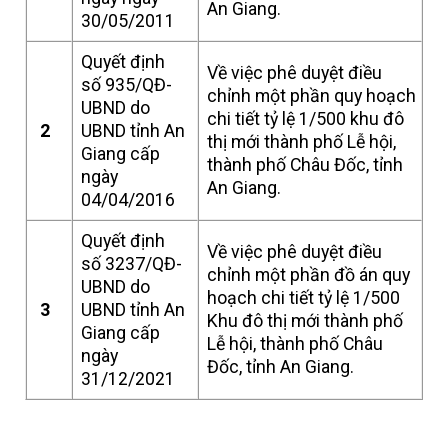
An Giang.
30/05/2011
Quyết định
Về việc phê duyệt điều
số 935/QĐ-
chỉnh một phần quy hoạch
UBND do
chi tiết tỷ lệ 1/500 khu đô
2
UBND tỉnh An
thị mới thành phố Lễ hội,
Giang cấp
thành phố Châu Đốc, tỉnh
ngày
An Giang.
04/04/2016
Quyết định
Về việc phê duyệt điều
số 3237/QĐ-
chỉnh một phần đồ án quy
UBND do
hoạch chi tiết tỷ lệ 1/500
3
UBND tỉnh An
Khu đô thị mới thành phố
Giang cấp
Lễ hội, thành phố Châu
ngày
Đốc, tỉnh An Giang.
31/12/2021