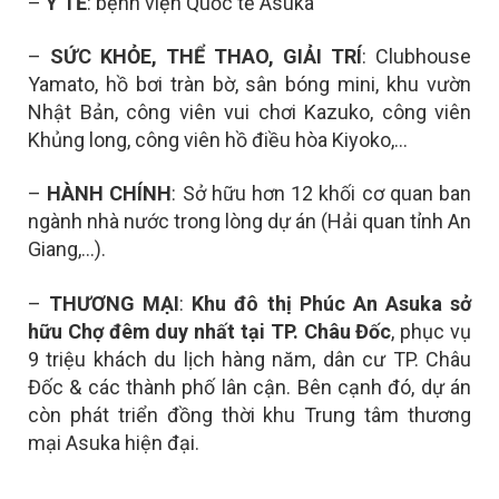
–
Y TẾ
: bệnh viện Quốc tế Asuka
–
SỨC KHỎE, THỂ THAO, GIẢI TRÍ
: Clubhouse
Yamato, hồ bơi tràn bờ, sân bóng mini, khu vườn
Nhật Bản, công viên vui chơi Kazuko, công viên
Khủng long, công viên hồ điều hòa Kiyoko,…
–
HÀNH CHÍNH
: Sở hữu hơn 12 khối cơ quan ban
ngành nhà nước trong lòng dự án (Hải quan tỉnh An
Giang,…).
–
THƯƠNG MẠI
:
Khu đô thị Phúc An Asuka sở
hữu
Chợ đêm duy nhất tại TP. Châu Đốc
, p
hục vụ
9 triệu khách du lịch hàng năm, dân cư TP. Châu
Đốc & các thành phố lân cận. Bên cạnh đó, dự án
còn phát triển đồng thời khu
Trung tâm thương
mại Asuka hiện đại.