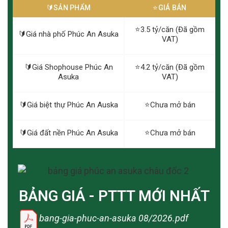
🔰️SẢN PHẨM
⭐️GIÁ BÁN
⭐️3.5 tỷ/căn (Đã gồm
🔰️Giá nhà phố Phúc An Asuka
VAT)
🔰️Giá Shophouse Phúc An
⭐️4.2 tỷ/căn (Đã gồm
Asuka
VAT)
🔰️Giá biệt thự Phúc An Auska
⭐️Chưa mở bán
🔰️Giá đất nền Phúc An Asuka
⭐️Chưa mở bán
BẢNG GIÁ - PTTT MỚI NHẤT
bang-gia-phuc-an-asuka 08/2026.pdf