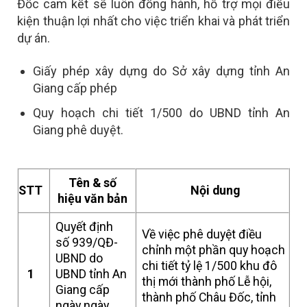
Đốc cam kết sẽ luôn đồng hành, hỗ trợ mọi điều
kiện thuận lợi nhất cho việc triển khai và phát triển
dự án.
Giấy phép xây dựng do Sở xây dựng tỉnh An
Giang cấp phép
Quy hoạch chi tiết 1/500 do UBND tỉnh An
Giang phê duyệt.
Tên & số
STT
Nội dung
hiệu văn bản
Quyết định
Về việc phê duyệt điều
số 939/QĐ-
chỉnh một phần quy hoạch
UBND do
chi tiết tỷ lệ 1/500 khu đô
1
UBND tỉnh An
thị mới thành phố Lễ hội,
Giang cấp
thành phố Châu Đốc, tỉnh
ngày ngày