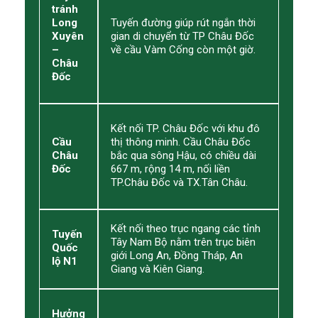
tránh
Long
Tuyến đường giúp rút ngắn thời
Xuyên
gian di chuyển từ TP Châu Đốc
–
về cầu Vàm Cống còn một giờ.
Châu
Đốc
Kết nối TP. Châu Đốc với khu đô
Cầu
thị thông minh. Cầu Châu Đốc
Châu
bắc qua sông Hậu, có chiều dài
Đốc
667 m, rộng 14 m, nối liền
TP.Châu Đốc và TX.Tân Châu.
Kết nối theo trục ngang các tỉnh
Tuyến
Tây Nam Bộ nằm trên trục biên
Quốc
giới Long An, Đồng Tháp, An
lộ N1
Giang và Kiên Giang.
Hưởng