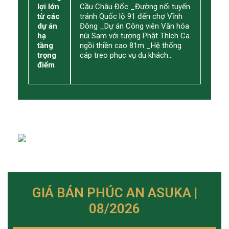
lợi lớn
Cầu Châu Đốc _Đường nối tuyến
từ các
tránh Quốc lộ 91 đến chợ Vĩnh
dự án
Đông _Dự án Công viên Văn hóa
hạ
núi Sam với tượng Phật Thích Ca
tầng
ngồi thiền cao 81m _Hệ thống
trọng
cáp treo phục vụ du khách…
điểm
GIÁ BÁN PHÚC AN ASUKA |
08/2026