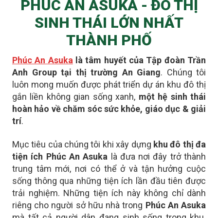
PHÚC AN ASUKA - ĐÔ THỊ
SINH THÁI LỚN NHẤT
THÀNH PHỐ
Phúc An Asuka
là tâm huyết của Tập đoàn Trần
Anh Group tại thị trường An Giang
. Chúng tôi
luôn mong muốn được phát triển dự án khu đô thị
gắn liền không gian sống xanh,
một hệ sinh thái
hoàn hảo về chăm sóc sức khỏe, giáo dục & giải
trí
.
Mục tiêu của chúng tôi khi xây dựng
khu đô thị đa
tiện ích Phúc An Asuka
là đưa nơi đây
trở thành
trung tâm mới
, nơi có thể ở và tận hưởng cuộc
sống thông qua những tiện ích lần đầu tiên được
trải nghiệm. Những tiện ích này không chỉ dành
riêng cho người sở hữu nhà trong
Phúc An Asuka
mà tất cả người dân đang sinh sống trong khu