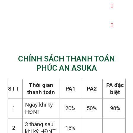
SHOPHOUSE
BIỆT THỰ
CHÍNH SÁCH THANH TOÁN
PHÚC AN ASUKA
Thời gian
PA đặc
STT
PA1
PA2
thanh toán
biệt
Ngay khi ký
1
20%
50%
98%
HĐNT
3 tháng sau
2
15%
khi ký HĐNT