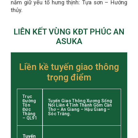
nắm giữ yếu tố hưng thịnh: Tựa sơn – Hướng
thủy.
LIÊN KẾT VÙNG KĐT PHÚC AN
ASUKA
Liền kề tuyến giao thông
trọng điểm
Trục
Đường
Tuyến Giao Thông Xương Sống
Tôn
Nối Liền 4 Tỉnh Thành Gồm Cần
Đức
Thơ – An Giang – Hậu Giang –
Thắng
Sóc Trăng.
– QL91
Tuyến