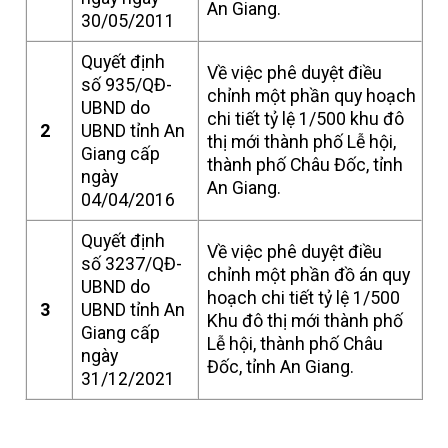
An Giang.
30/05/2011
Quyết định
Về việc phê duyệt điều
số 935/QĐ-
chỉnh một phần quy hoạch
UBND do
chi tiết tỷ lệ 1/500 khu đô
2
UBND tỉnh An
thị mới thành phố Lễ hội,
Giang cấp
thành phố Châu Đốc, tỉnh
ngày
An Giang.
04/04/2016
Quyết định
Về việc phê duyệt điều
số 3237/QĐ-
chỉnh một phần đồ án quy
UBND do
hoạch chi tiết tỷ lệ 1/500
3
UBND tỉnh An
Khu đô thị mới thành phố
Giang cấp
Lễ hội, thành phố Châu
ngày
Đốc, tỉnh An Giang.
31/12/2021