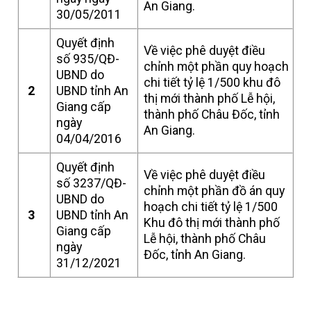
An Giang.
30/05/2011
Quyết định
Về việc phê duyệt điều
số 935/QĐ-
chỉnh một phần quy hoạch
UBND do
chi tiết tỷ lệ 1/500 khu đô
2
UBND tỉnh An
thị mới thành phố Lễ hội,
Giang cấp
thành phố Châu Đốc, tỉnh
ngày
An Giang.
04/04/2016
Quyết định
Về việc phê duyệt điều
số 3237/QĐ-
chỉnh một phần đồ án quy
UBND do
hoạch chi tiết tỷ lệ 1/500
3
UBND tỉnh An
Khu đô thị mới thành phố
Giang cấp
Lễ hội, thành phố Châu
ngày
Đốc, tỉnh An Giang.
31/12/2021