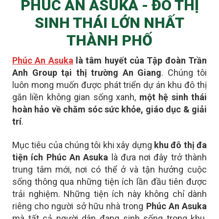
PHÚC AN ASUKA - ĐÔ THỊ
SINH THÁI LỚN NHẤT
THÀNH PHỐ
Phúc An Asuka
là tâm huyết của Tập đoàn Trần
Anh Group tại thị trường An Giang
. Chúng tôi
luôn mong muốn được phát triển dự án khu đô thị
gắn liền không gian sống xanh,
một hệ sinh thái
hoàn hảo về chăm sóc sức khỏe, giáo dục & giải
trí
.
Mục tiêu của chúng tôi khi xây dựng
khu đô thị đa
tiện ích Phúc An Asuka
là đưa nơi đây
trở thành
trung tâm mới
, nơi có thể ở và tận hưởng cuộc
sống thông qua những tiện ích lần đầu tiên được
trải nghiệm. Những tiện ích này không chỉ dành
riêng cho người sở hữu nhà trong
Phúc An Asuka
mà tất cả người dân đang sinh sống trong khu