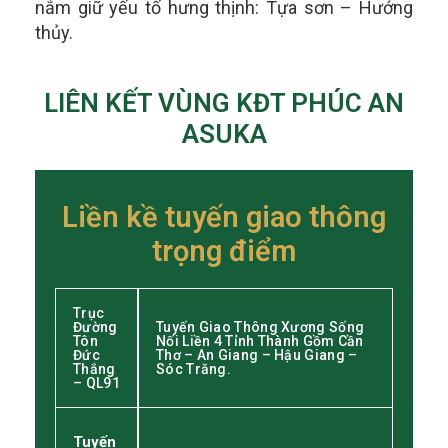
nắm giữ yếu tố hưng thịnh: Tựa sơn – Hướng
thủy.
LIÊN KẾT VÙNG KĐT PHÚC AN
ASUKA
Liền kề tuyến giao thông
trọng điểm
Trục
Đường
Tuyến Giao Thông Xương Sống
Tôn
Nối Liền 4 Tỉnh Thành Gồm Cần
Đức
Thơ – An Giang – Hậu Giang –
Thắng
Sóc Trăng.
– QL91
Tuyến