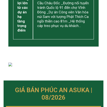
lợi lớn
Cầu Châu Đốc _Đường nối tuyến
từ các
tránh Quốc lộ 91 đến chợ Vĩnh
dự án
Đông _Dự án Công viên Văn hóa
hạ
núi Sam với tượng Phật Thích Ca
tầng
ngồi thiền cao 81m _Hệ thống
trọng
cáp treo phục vụ du khách…
điểm
GIÁ BÁN PHÚC AN ASUKA |
08/2026