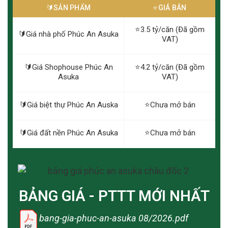
🔰️SẢN PHẨM
⭐️GIÁ BÁN
⭐️3.5 tỷ/căn (Đã gồm
🔰️Giá nhà phố Phúc An Asuka
VAT)
🔰️Giá Shophouse Phúc An
⭐️4.2 tỷ/căn (Đã gồm
Asuka
VAT)
🔰️Giá biệt thự Phúc An Auska
⭐️Chưa mở bán
🔰️Giá đất nền Phúc An Asuka
⭐️Chưa mở bán
BẢNG GIÁ - PTTT MỚI NHẤT
bang-gia-phuc-an-asuka 08/2026.pdf