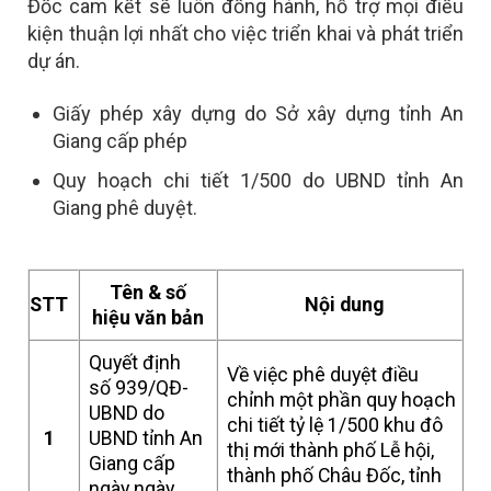
Đốc cam kết sẽ luôn đồng hành, hỗ trợ mọi điều
kiện thuận lợi nhất cho việc triển khai và phát triển
dự án.
Giấy phép xây dựng do Sở xây dựng tỉnh An
Giang cấp phép
Quy hoạch chi tiết 1/500 do UBND tỉnh An
Giang phê duyệt.
Tên & số
STT
Nội dung
hiệu văn bản
Quyết định
Về việc phê duyệt điều
số 939/QĐ-
chỉnh một phần quy hoạch
UBND do
chi tiết tỷ lệ 1/500 khu đô
1
UBND tỉnh An
thị mới thành phố Lễ hội,
Giang cấp
thành phố Châu Đốc, tỉnh
ngày ngày