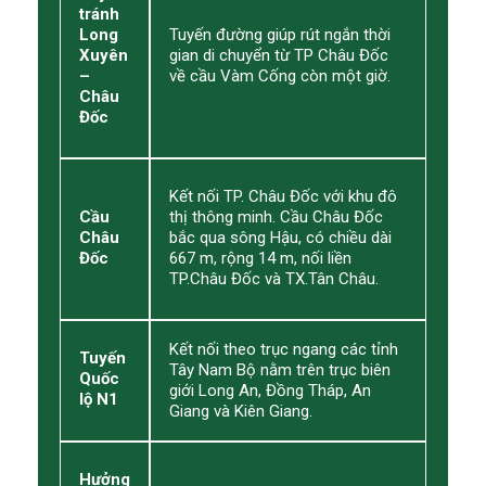
tránh
Long
Tuyến đường giúp rút ngắn thời
Xuyên
gian di chuyển từ TP Châu Đốc
–
về cầu Vàm Cống còn một giờ.
Châu
Đốc
Kết nối TP. Châu Đốc với khu đô
Cầu
thị thông minh. Cầu Châu Đốc
Châu
bắc qua sông Hậu, có chiều dài
Đốc
667 m, rộng 14 m, nối liền
TP.Châu Đốc và TX.Tân Châu.
Kết nối theo trục ngang các tỉnh
Tuyến
Tây Nam Bộ nằm trên trục biên
Quốc
giới Long An, Đồng Tháp, An
lộ N1
Giang và Kiên Giang.
Hưởng