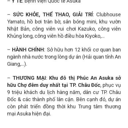
–
Y TẾ
: bệnh viện Quốc tế Asuka
–
SỨC KHỎE, THỂ THAO, GIẢI TRÍ
: Clubhouse
Yamato, hồ bơi tràn bờ, sân bóng mini, khu vườn
Nhật Bản, công viên vui chơi Kazuko, công viên
Khủng long, công viên hồ điều hòa Kiyoko,…
–
HÀNH CHÍNH
: Sở hữu hơn 12 khối cơ quan ban
ngành nhà nước trong lòng dự án (Hải quan tỉnh An
Giang,…).
–
THƯƠNG MẠI
:
Khu đô thị Phúc An Asuka sở
hữu
Chợ đêm duy nhất tại TP. Châu Đốc
, p
hục vụ
9 triệu khách du lịch hàng năm, dân cư TP. Châu
Đốc & các thành phố lân cận. Bên cạnh đó, dự án
còn phát triển đồng thời khu
Trung tâm thương
mại Asuka hiện đại.