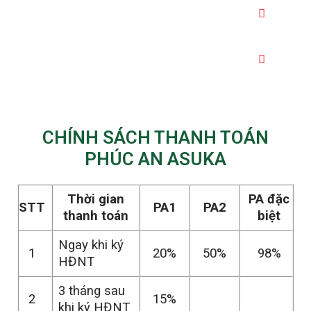
SHOPHOUSE
BIỆT THỰ
CHÍNH SÁCH THANH TOÁN
PHÚC AN ASUKA
Thời gian
PA đặc
STT
PA1
PA2
thanh toán
biệt
Ngay khi ký
1
20%
50%
98%
HĐNT
3 tháng sau
2
15%
khi ký HĐNT