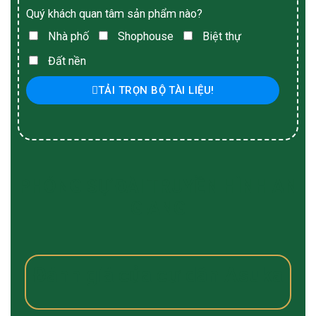
Quý khách quan tâm sản phẩm nào?
Nhà phố
Shophouse
Biệt thự
Đất nền
TẢI TRỌN BỘ TÀI LIỆU!
PHÓNG SỰ ĐÀI TRUYỀN HÌNH AN
GIANG
Đánh giá của cư dân Asuka