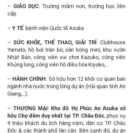
–
GIÁO DỤC
: Trường mầm non, trường học liên
cấp
–
Y TẾ
: bệnh viện Quốc tế Asuka
–
SỨC KHỎE, THỂ THAO, GIẢI TRÍ
: Clubhouse
Yamato, hồ bơi tràn bờ, sân bóng mini, khu vườn
Nhật Bản, công viên vui chơi Kazuko, công viên
Khủng long, công viên hồ điều hòa Kiyoko,…
–
HÀNH CHÍNH
: Sở hữu hơn 12 khối cơ quan ban
ngành nhà nước trong lòng dự án (Hải quan tỉnh An
Giang,…).
–
THƯƠNG MẠI
:
Khu đô thị Phúc An Asuka sở
hữu
Chợ đêm duy nhất tại TP. Châu Đốc
, p
hục vụ
9 triệu khách du lịch hàng năm, dân cư TP. Châu
Đốc & các thành phố lân cận. Bên cạnh đó, dự án