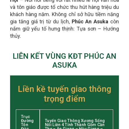
và tôn giáo được tổ chức thu hút hàng triệu du
khách hàng năm.
Không chỉ sở hữu tiềm năng
gia tăng giá trị từ du lịch,
Phúc An Asuka
còn
nắm giữ yếu tố hưng thịnh: Tựa sơn – Hướng
thủy.
LIÊN KẾT VÙNG KĐT PHÚC AN
ASUKA
Liền kề tuyến giao thông
trọng điểm
Trục
Đường
Tuyến Giao Thông Xương Sống
Tôn
Nối Liền 4 Tỉnh Thành Gồm Cần
Đức
Thơ – An Giang – Hậu Giang –