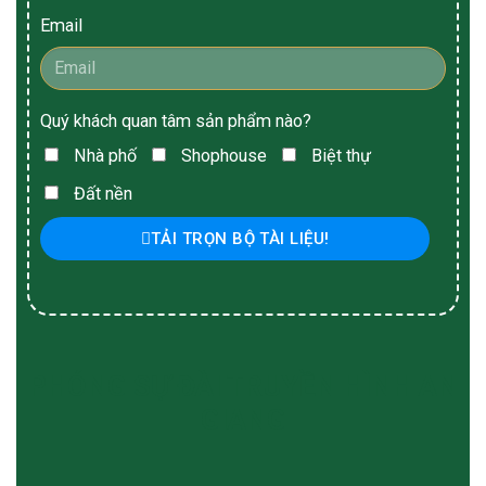
Email
Quý khách quan tâm sản phẩm nào?
Nhà phố
Shophouse
Biệt thự
Đất nền
TẢI TRỌN BỘ TÀI LIỆU!
PHÓNG SỰ ĐÀI TRUYỀN HÌNH AN
GIANG