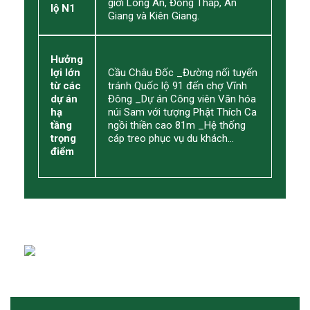
giới Long An, Đồng Tháp, An
lộ N1
Giang và Kiên Giang.
Hưởng
lợi lớn
Cầu Châu Đốc _Đường nối tuyến
từ các
tránh Quốc lộ 91 đến chợ Vĩnh
dự án
Đông _Dự án Công viên Văn hóa
hạ
núi Sam với tượng Phật Thích Ca
tầng
ngồi thiền cao 81m _Hệ thống
trọng
cáp treo phục vụ du khách…
điểm