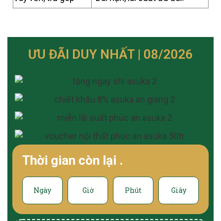
ƯU ĐÃI DUY NHẤT | 08/2026
Thời gian còn lại
.
Ngày
Giờ
Phút
Giây