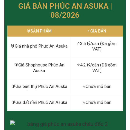
GIÁ BÁN PHÚC AN ASUKA |
08/2026
🔰️SẢN PHẨM
⭐️GIÁ BÁN
⭐️3.5 tỷ/căn (Đã gồm
🔰️Giá nhà phố Phúc An Asuka
VAT)
🔰️Giá Shophouse Phúc An
⭐️4.2 tỷ/căn (Đã gồm
Asuka
VAT)
🔰️Giá biệt thự Phúc An Auska
⭐️Chưa mở bán
🔰️Giá đất nền Phúc An Asuka
⭐️Chưa mở bán