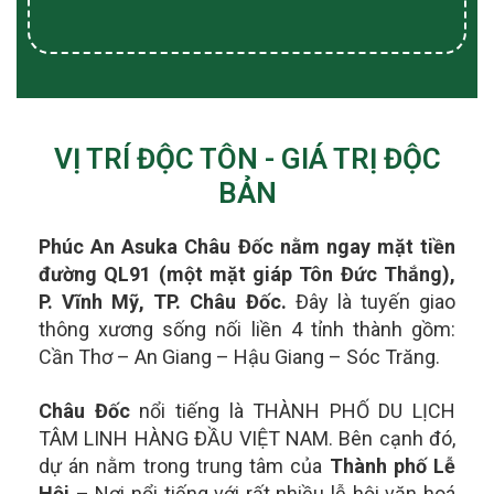
VỊ TRÍ ĐỘC TÔN - GIÁ TRỊ ĐỘC
BẢN
Phúc An Asuka Châu Đốc nằm ngay mặt tiền
đường QL91 (một mặt giáp Tôn Đức Thắng),
P. Vĩnh Mỹ, TP. Châu Đốc.
Đây là tuyến giao
thông xương sống nối liền 4 tỉnh thành gồm:
Cần Thơ – An Giang – Hậu Giang – Sóc Trăng.
Châu Đốc
nổi tiếng là THÀNH PHỐ DU LỊCH
TÂM LINH HÀNG ĐẦU VIỆT NAM. Bên cạnh đó,
dự án nằm trong t
rung tâm của
Thành phố Lễ
Hội
– Nơi nổi tiếng với rất nhiều lễ hội văn hoá