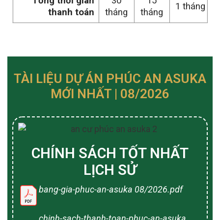
Tổng thời gian
30
15
1 tháng
thanh toán
tháng
tháng
TÀI LIỆU DỰ ÁN PHÚC AN ASUKA
MỚI NHẤT | 08/2026
CHÍNH SÁCH TỐT NHẤT
LỊCH SỬ
bang-gia-phuc-an-asuka 08/2026.pdf
chinh-sach-thanh-toan-phuc-an-asuka