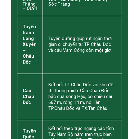
Thắng
Sóc Trăng.
– QL91
Tuyến
tránh
Long
Tuyến đường giúp rút ngắn thời
Xuyên
gian di chuyển từ TP Châu Đốc
–
về cầu Vàm Cống còn một giờ.
Châu
Đốc
Kết nối TP. Châu Đốc với khu đô
Cầu
thị thông minh. Cầu Châu Đốc
Châu
bắc qua sông Hậu, có chiều dài
Đốc
667 m, rộng 14 m, nối liền
TP.Châu Đốc và TX.Tân Châu.
Kết nối theo trục ngang các tỉnh
Tuyến
Tây Nam Bộ nằm trên trục biên
Quốc