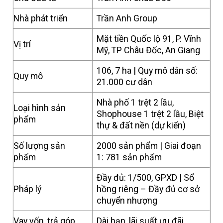
Nhà phát triển
Trần Anh Group
Mặt tiền Quốc lộ 91, P. Vĩnh
Vị trí
Mỹ, TP Châu Đốc, An Giang
106, 7 ha | Quy mô dân số:
Quy mô
21.000 cư dân
Nhà phố 1 trệt 2 lầu,
Loại hình sản
Shophouse 1 trệt 2 lầu, Biệt
phẩm
thự & đất nền (dự kiến)
Số lượng sản
2000 sản phẩm | Giai đoạn
phẩm
1: 781 sản phẩm
Đầy đủ: 1/500, GPXD | Sổ
Pháp lý
hồng riêng – Đầy đủ cơ sở
chuyển nhượng
Vay vốn, trả góp
Dài hạn, lãi suất ưu đãi.