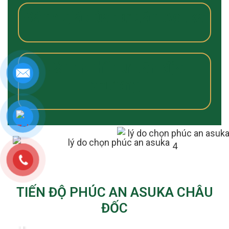
Đánh giá của cư dân Asuka
Cảm nghĩ cư dân địa
phương
TIẾN ĐỘ PHÚC AN ASUKA CHÂU
ĐỐC