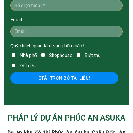
Email
Quý khách quan tâm sản phẩm nào?
Nhà phố
Shophouse
Biệt thự
Đất nền
TẢI TRỌN BỘ TÀI LIỆU!
PHÁP LÝ DỰ ÁN PHÚC AN ASUKA
Dự án khu đô thị Phúc An Asuka Châu Đốc, An