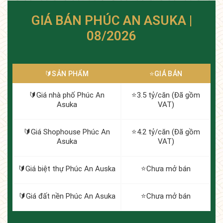
GIÁ BÁN PHÚC AN ASUKA |
08/2026
🔰️SẢN PHẨM
⭐️GIÁ BÁN
🔰️Giá nhà phố Phúc An
⭐️3.5 tỷ/căn (Đã gồm
Asuka
VAT)
🔰️Giá Shophouse Phúc An
⭐️4.2 tỷ/căn (Đã gồm
Asuka
VAT)
🔰️Giá biệt thự Phúc An Auska
⭐️Chưa mở bán
🔰️Giá đất nền Phúc An Asuka
⭐️Chưa mở bán