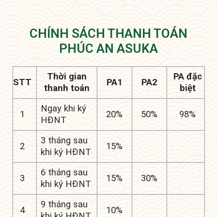
CHÍNH SÁCH THANH TOÁN
PHÚC AN ASUKA
Thời gian
PA đặc
STT
PA1
PA2
thanh toán
biệt
Ngay khi ký
1
20%
50%
98%
HĐNT
3 tháng sau
2
15%
khi ký HĐNT
6 tháng sau
3
15%
30%
khi ký HĐNT
9 tháng sau
4
10%
khi ký HĐNT