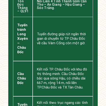
Tôn
Nối Liền 4 Tỉnh Thành Gồm Cần
Đức
Thơ – An Giang – Hậu Giang –
Thắng
Sóc Trăng.
– QL91
Tuyến
tránh
Long
Tuyến đường giúp rút ngắn thời
Xuyên
gian di chuyển từ TP Châu Đốc
–
về cầu Vàm Cống còn một giờ.
Châu
Đốc
Kết nối TP. Châu Đốc với khu đô
Cầu
thị thông minh. Cầu Châu Đốc
Châu
bắc qua sông Hậu, có chiều dài
Đốc
667 m, rộng 14 m, nối liền
TP.Châu Đốc và TX.Tân Châu.
Kết nối theo trục ngang các tỉnh
Tuyến