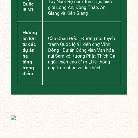
Tây Nam Bộ nằm trên trục biên
Quốc
giới Long An, Đồng Tháp, An
lộ N1
Giang và Kiên Giang.
Hưởng
lợi lớn
Cầu Châu Đốc _Đường nối tuyến
từ các
tránh Quốc lộ 91 đến chợ Vĩnh
dự án
Đông _Dự án Công viên Văn hóa
hạ
núi Sam với tượng Phật Thích Ca
tầng
ngồi thiền cao 81m _Hệ thống
trọng
cáp treo phục vụ du khách…
điểm