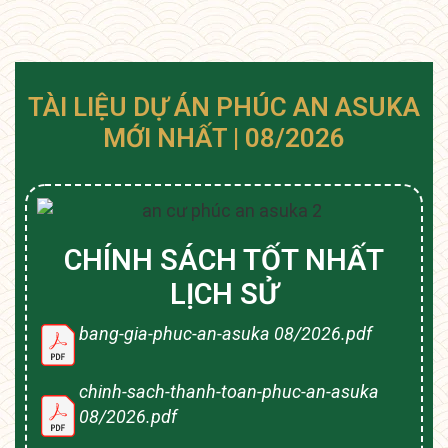
TÀI LIỆU DỰ ÁN PHÚC AN ASUKA
MỚI NHẤT | 08/2026
CHÍNH SÁCH TỐT NHẤT
LỊCH SỬ
bang-gia-phuc-an-asuka 08/2026.pdf
chinh-sach-thanh-toan-phuc-an-asuka
08/2026.pdf