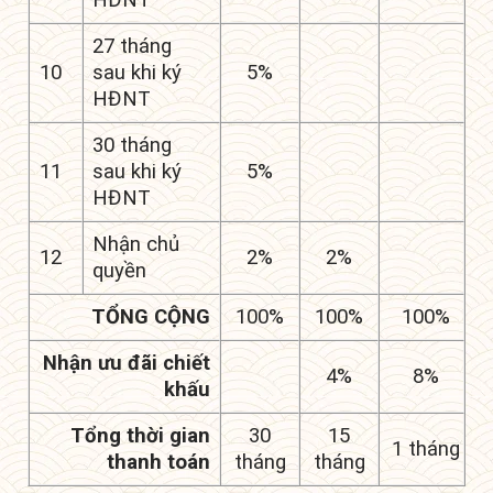
27 tháng
10
sau khi ký
5%
HĐNT
30 tháng
11
sau khi ký
5%
HĐNT
Nhận chủ
12
2%
2%
quyền
TỔNG CỘNG
100%
100%
100%
Nhận ưu đãi chiết
4%
8%
khấu
Tổng thời gian
30
15
1 tháng
thanh toán
tháng
tháng