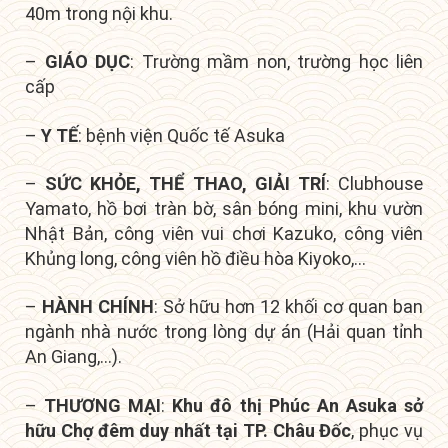
40m trong nội khu.
–
GIÁO DỤC
: Trường mầm non, trường học liên
cấp
–
Y TẾ
: bệnh viện Quốc tế Asuka
–
SỨC KHỎE, THỂ THAO, GIẢI TRÍ
: Clubhouse
Yamato, hồ bơi tràn bờ, sân bóng mini, khu vườn
Nhật Bản, công viên vui chơi Kazuko, công viên
Khủng long, công viên hồ điều hòa Kiyoko,…
–
HÀNH CHÍNH
: Sở hữu hơn 12 khối cơ quan ban
ngành nhà nước trong lòng dự án (Hải quan tỉnh
An Giang,…).
–
THƯƠNG MẠI
:
Khu đô thị Phúc An Asuka sở
hữu
Chợ đêm duy nhất tại TP. Châu Đốc
, p
hục vụ