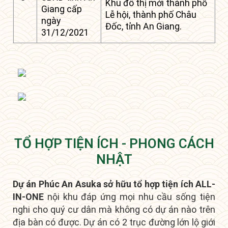
Khu đô thị mới thành phố
Giang cấp
Lễ hội, thành phố Châu
ngày
Đốc, tỉnh An Giang.
31/12/2021
TỔ HỢP TIỆN ÍCH - PHONG CÁCH
NHẬT
Dự án Phúc An Asuka sở hữu tổ hợp tiện ích ALL-
IN-ONE
nội khu đáp ứng mọi nhu cầu sống tiện
nghi cho quý cư dân mà không có dự án nào trên
địa bàn có được.
D
ự án có 2 trục đường lớn lộ giới