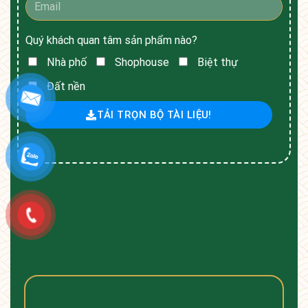
Quý khách quan tâm sản phẩm nào?
Nhà phố
Shophouse
Biệt thự
Đất nền
TẢI TRỌN BỘ TÀI LIỆU!
PHÓNG SỰ ĐÀI TRUYỀN HÌNH AN
GIANG
Đánh giá của cư dân Asuka