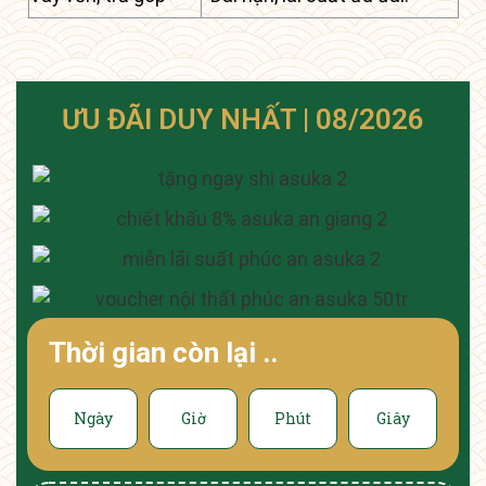
ƯU ĐÃI DUY NHẤT | 08/2026
Thời gian còn lại
.....
Ngày
Giờ
Phút
Giây