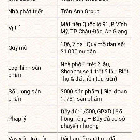
Nhà phát triển
Trần Anh Group
Mặt tiền Quốc lộ 91, P. Vĩnh
Vị trí
Mỹ, TP Châu Đốc, An Giang
106, 7 ha | Quy mô dân số:
Quy mô
21.000 cư dân
Nhà phố 1 trệt 2 lầu,
Loại hình sản
Shophouse 1 trệt 2 lầu, Biệt
phẩm
thự & đất nền (dự kiến)
Số lượng sản
2000 sản phẩm | Giai đoạn
phẩm
1: 781 sản phẩm
Đầy đủ: 1/500, GPXD | Sổ
Pháp lý
hồng riêng – Đầy đủ cơ sở
chuyển nhượng
Vay vốn, trả góp
Dài hạn, lãi suất ưu đãi.