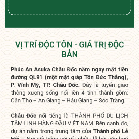
VỊ TRÍ ĐỘC TÔN - GIÁ TRỊ ĐỘC
BẢN
Phúc An Asuka Châu Đốc nằm ngay mặt tiền
đường QL91 (một mặt giáp Tôn Đức Thắng),
P. Vĩnh Mỹ, TP. Châu Đốc.
Đây là tuyến giao
thông xương sống nối liền 4 tỉnh thành gồm:
Cần Thơ – An Giang – Hậu Giang – Sóc Trăng.
Châu Đốc
nổi tiếng là THÀNH PHỐ DU LỊCH
TÂM LINH HÀNG ĐẦU VIỆT NAM. Bên cạnh đó,
dự án nằm trong t
rung tâm của
Thành phố Lễ
Hội
– Nơi nổi tiếng với rất nhiều lễ hội văn hoá