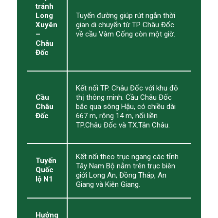
tránh
Long
Tuyến đường giúp rút ngắn thời
Xuyên
gian di chuyển từ TP Châu Đốc
–
về cầu Vàm Cống còn một giờ.
Châu
Đốc
Kết nối TP. Châu Đốc với khu đô
Cầu
thị thông minh. Cầu Châu Đốc
Châu
bắc qua sông Hậu, có chiều dài
Đốc
667 m, rộng 14 m, nối liền
TP.Châu Đốc và TX.Tân Châu.
Kết nối theo trục ngang các tỉnh
Tuyến
Tây Nam Bộ nằm trên trục biên
Quốc
giới Long An, Đồng Tháp, An
lộ N1
Giang và Kiên Giang.
Hưởng