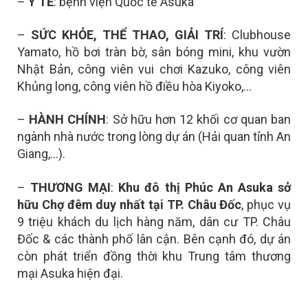
–
Y TẾ
: bệnh viện Quốc tế Asuka
–
SỨC KHỎE, THỂ THAO, GIẢI TRÍ
: Clubhouse
Yamato, hồ bơi tràn bờ, sân bóng mini, khu vườn
Nhật Bản, công viên vui chơi Kazuko, công viên
Khủng long, công viên hồ điều hòa Kiyoko,…
–
HÀNH CHÍNH
: Sở hữu hơn 12 khối cơ quan ban
ngành nhà nước trong lòng dự án (Hải quan tỉnh An
Giang,…).
–
THƯƠNG MẠI
:
Khu đô thị Phúc An Asuka sở
hữu
Chợ đêm duy nhất tại TP. Châu Đốc
, p
hục vụ
9 triệu khách du lịch hàng năm, dân cư TP. Châu
Đốc & các thành phố lân cận. Bên cạnh đó, dự án
còn phát triển đồng thời khu
Trung tâm thương
mại Asuka hiện đại.