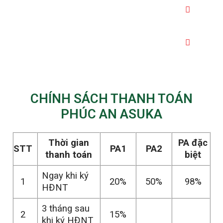
SHOPHOUSE
BIỆT THỰ
CHÍNH SÁCH THANH TOÁN
PHÚC AN ASUKA
Thời gian
PA đặc
STT
PA1
PA2
thanh toán
biệt
Ngay khi ký
1
20%
50%
98%
HĐNT
3 tháng sau
2
15%
khi ký HĐNT