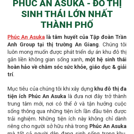
PHÚC AN ASUKA - ĐÔ THỊ
SINH THÁI LỚN NHẤT
THÀNH PHỐ
Phúc An Asuka
là tâm huyết của Tập đoàn Trần
Anh Group tại thị trường An Giang
. Chúng tôi
luôn mong muốn được phát triển dự án khu đô thị
gắn liền không gian sống xanh,
một hệ sinh thái
hoàn hảo về chăm sóc sức khỏe, giáo dục & giải
trí
.
Mục tiêu của chúng tôi khi xây dựng
khu đô thị đa
tiện ích Phúc An Asuka
là đưa nơi đây
trở thành
trung tâm mới
, nơi có thể ở và tận hưởng cuộc
sống thông qua những tiện ích lần đầu tiên được
trải nghiệm. Những tiện ích này không chỉ dành
riêng cho người sở hữu nhà trong
Phúc An Asuka
mà tất cả người dân đang sinh sống trong khu