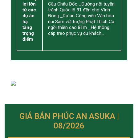
lợi lớn
Cầu Châu Đốc _Đường nối tuyến
từ các
tránh Quốc lộ 91 đến chợ Vĩnh
dự án
Đông _Dự án Công viên Văn hóa
hạ
núi Sam với tượng Phật Thích Ca
tầng
ngồi thiền cao 81m _Hệ thống
trọng
cáp treo phục vụ du khách…
điểm
GIÁ BÁN PHÚC AN ASUKA |
08/2026