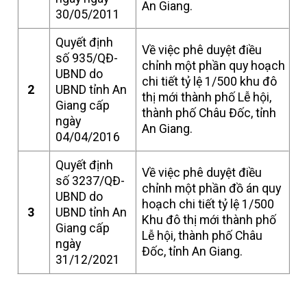
An Giang.
30/05/2011
Quyết định
Về việc phê duyệt điều
số 935/QĐ-
chỉnh một phần quy hoạch
UBND do
chi tiết tỷ lệ 1/500 khu đô
2
UBND tỉnh An
thị mới thành phố Lễ hội,
Giang cấp
thành phố Châu Đốc, tỉnh
ngày
An Giang.
04/04/2016
Quyết định
Về việc phê duyệt điều
số 3237/QĐ-
chỉnh một phần đồ án quy
UBND do
hoạch chi tiết tỷ lệ 1/500
3
UBND tỉnh An
Khu đô thị mới thành phố
Giang cấp
Lễ hội, thành phố Châu
ngày
Đốc, tỉnh An Giang.
31/12/2021