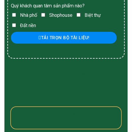
Quý khách quan tâm sản phẩm nào?
Nhà phố
Shophouse
Biệt thự
Đất nền
TẢI TRỌN BỘ TÀI LIỆU!
PHÓNG SỰ ĐÀI TRUYỀN HÌNH AN
GIANG
Đánh giá của cư dân Asuka