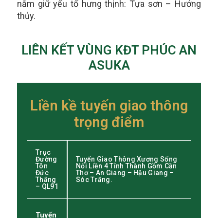
nắm giữ yếu tố hưng thịnh: Tựa sơn – Hướng
thủy.
LIÊN KẾT VÙNG KĐT PHÚC AN
ASUKA
Liền kề tuyến giao thông
trọng điểm
Trục
Đường
Tuyến Giao Thông Xương Sống
Tôn
Nối Liền 4 Tỉnh Thành Gồm Cần
Đức
Thơ – An Giang – Hậu Giang –
Thắng
Sóc Trăng.
– QL91
Tuyến