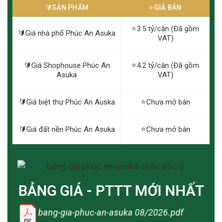
🔰️SẢN PHẨM
⭐️GIÁ BÁN
⭐️3.5 tỷ/căn (Đã gồm
🔰️Giá nhà phố Phúc An Asuka
VAT)
🔰️Giá Shophouse Phúc An
⭐️4.2 tỷ/căn (Đã gồm
Asuka
VAT)
🔰️Giá biệt thự Phúc An Auska
⭐️Chưa mở bán
🔰️Giá đất nền Phúc An Asuka
⭐️Chưa mở bán
BẢNG GIÁ - PTTT MỚI NHẤT
bang-gia-phuc-an-asuka 08/2026.pdf