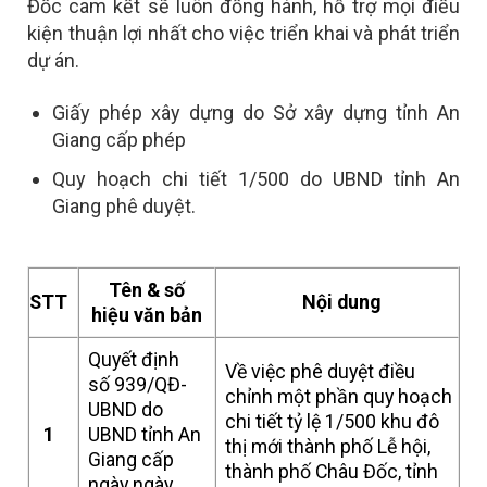
Đốc cam kết sẽ luôn đồng hành, hỗ trợ mọi điều
kiện thuận lợi nhất cho việc triển khai và phát triển
dự án.
Giấy phép xây dựng do Sở xây dựng tỉnh An
Giang cấp phép
Quy hoạch chi tiết 1/500 do UBND tỉnh An
Giang phê duyệt.
Tên & số
STT
Nội dung
hiệu văn bản
Quyết định
Về việc phê duyệt điều
số 939/QĐ-
chỉnh một phần quy hoạch
UBND do
chi tiết tỷ lệ 1/500 khu đô
1
UBND tỉnh An
thị mới thành phố Lễ hội,
Giang cấp
thành phố Châu Đốc, tỉnh
ngày ngày