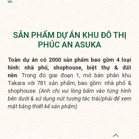
SẢN PHẨM DỰ ÁN KHU ĐÔ THỊ
PHÚC AN ASUKA
Toàn dự án có 2000 sản phẩm bao gồm 4 loại
hình: nhà phố, shophouse, biệt thự & đất
nền
.
Trong đó giai đoạn 1, mở bán phân khu
Takara với 781 sản phẩm, bao gồm: nhà phố &
shophouse.
(Anh chị vui lòng bấm vào từng hình
bên dưới & sử dụng nút tương tác trái/phải để xem
mặt bằng thiết kế sản phẩm)
NHÀ PHỐ