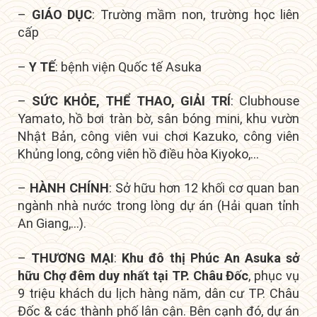
–
GIÁO DỤC
: Trường mầm non, trường học liên
cấp
–
Y TẾ
: bệnh viện Quốc tế Asuka
–
SỨC KHỎE, THỂ THAO, GIẢI TRÍ
: Clubhouse
Yamato, hồ bơi tràn bờ, sân bóng mini, khu vườn
Nhật Bản, công viên vui chơi Kazuko, công viên
Khủng long, công viên hồ điều hòa Kiyoko,…
–
HÀNH CHÍNH
: Sở hữu hơn 12 khối cơ quan ban
ngành nhà nước trong lòng dự án (Hải quan tỉnh
An Giang,…).
–
THƯƠNG MẠI
:
Khu đô thị Phúc An Asuka sở
hữu
Chợ đêm duy nhất tại TP. Châu Đốc
, p
hục vụ
9 triệu khách du lịch hàng năm, dân cư TP. Châu
Đốc & các thành phố lân cận. Bên cạnh đó, dự án