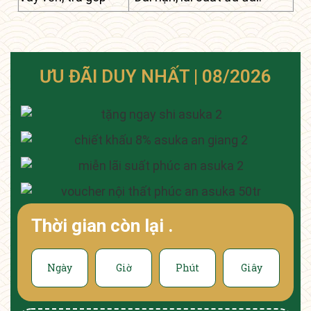
ƯU ĐÃI DUY NHẤT | 08/2026
Thời gian còn lại
.
Ngày
Giờ
Phút
Giây