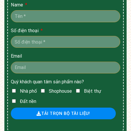
Name
Số điện thoại
Email
Quý khách quan tâm sản phẩm nào?
Nhà phố
Shophouse
Biệt thự
Đất nền
TẢI TRỌN BỘ TÀI LIỆU!