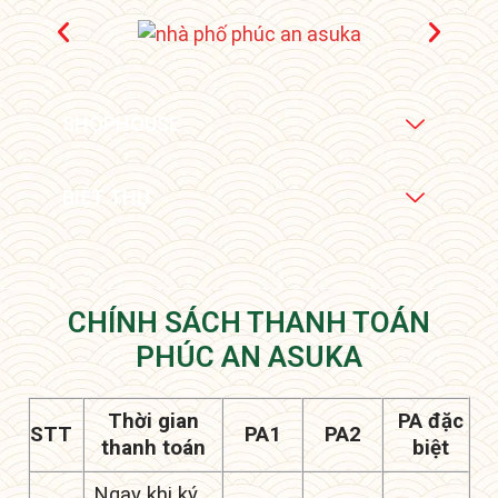
SHOPHOUSE
BIỆT THỰ
CHÍNH SÁCH THANH TOÁN
PHÚC AN ASUKA
Thời gian
PA đặc
STT
PA1
PA2
thanh toán
biệt
Ngay khi ký