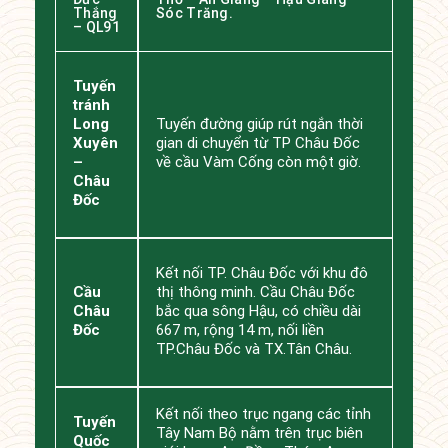
Thắng
Sóc Trăng.
– QL91
Tuyến
tránh
Long
Tuyến đường giúp rút ngắn thời
Xuyên
gian di chuyển từ TP Châu Đốc
–
về cầu Vàm Cống còn một giờ.
Châu
Đốc
Kết nối TP. Châu Đốc với khu đô
Cầu
thị thông minh. Cầu Châu Đốc
Châu
bắc qua sông Hậu, có chiều dài
Đốc
667 m, rộng 14 m, nối liền
TP.Châu Đốc và TX.Tân Châu.
Kết nối theo trục ngang các tỉnh
Tuyến
Tây Nam Bộ nằm trên trục biên
Quốc