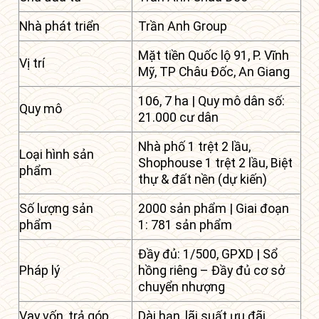
Nhà phát triển
Trần Anh Group
Mặt tiền Quốc lộ 91, P. Vĩnh
Vị trí
Mỹ, TP Châu Đốc, An Giang
106, 7 ha | Quy mô dân số:
Quy mô
21.000 cư dân
Nhà phố 1 trệt 2 lầu,
Loại hình sản
Shophouse 1 trệt 2 lầu, Biệt
phẩm
thự & đất nền (dự kiến)
Số lượng sản
2000 sản phẩm | Giai đoạn
phẩm
1: 781 sản phẩm
Đầy đủ: 1/500, GPXD | Sổ
Pháp lý
hồng riêng – Đầy đủ cơ sở
chuyển nhượng
Vay vốn, trả góp
Dài hạn, lãi suất ưu đãi.