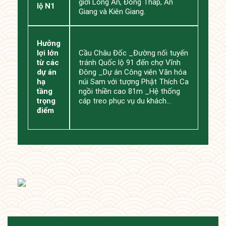
giới Long An, Đồng Tháp, An
lộ N1
Giang và Kiên Giang.
Hưởng
lợi lớn
Cầu Châu Đốc _Đường nối tuyến
từ các
tránh Quốc lộ 91 đến chợ Vĩnh
dự án
Đông _Dự án Công viên Văn hóa
hạ
núi Sam với tượng Phật Thích Ca
tầng
ngồi thiền cao 81m _Hệ thống
trọng
cáp treo phục vụ du khách…
điểm