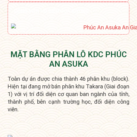
CÔNG VIÊN HỒ ĐIỀU HOÀ KIYOKO
MẶT BẰNG PHÂN LÔ KDC PHÚC
AN ASUKA
Toàn dự án được chia thành 46 phân khu (block).
Hiện tại đang mở bán phân khu Takara (Giai đoạn
1) với vị trí đối diện cơ quan ban ngành của tỉnh,
thành phố, bên cạnh trường học, đối diện công
viên.