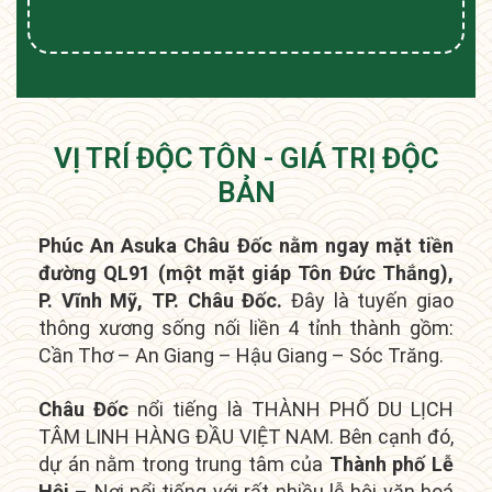
VỊ TRÍ ĐỘC TÔN - GIÁ TRỊ ĐỘC
BẢN
Phúc An Asuka Châu Đốc nằm ngay mặt tiền
đường QL91 (một mặt giáp Tôn Đức Thắng),
P. Vĩnh Mỹ, TP. Châu Đốc.
Đây là tuyến giao
thông xương sống nối liền 4 tỉnh thành gồm:
Cần Thơ – An Giang – Hậu Giang – Sóc Trăng.
Châu Đốc
nổi tiếng là THÀNH PHỐ DU LỊCH
TÂM LINH HÀNG ĐẦU VIỆT NAM. Bên cạnh đó,
dự án nằm trong t
rung tâm của
Thành phố Lễ
Hội
– Nơi nổi tiếng với rất nhiều lễ hội văn hoá