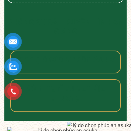
PHÓNG SỰ ĐÀI TRUYỀN HÌNH AN
GIANG
Đánh giá của cư dân Asuka
Cảm nghĩ cư dân địa
phương