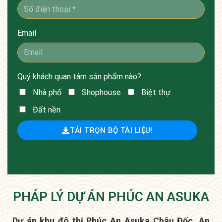
Email
Quý khách quan tâm sản phẩm nào?
Nhà phố
Shophouse
Biệt thự
Đất nền
TẢI TRỌN BỘ TÀI LIỆU!
PHÁP LÝ DỰ ÁN PHÚC AN ASUKA
Dự án khu đô thị Phúc An Asuka Châu Đốc, An