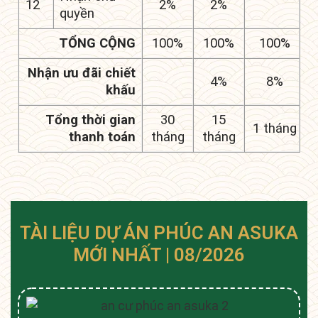
12
2%
2%
quyền
TỔNG CỘNG
100%
100%
100%
Nhận ưu đãi chiết
4%
8%
khấu
Tổng thời gian
30
15
1 tháng
thanh toán
tháng
tháng
TÀI LIỆU DỰ ÁN PHÚC AN ASUKA
MỚI NHẤT | 08/2026