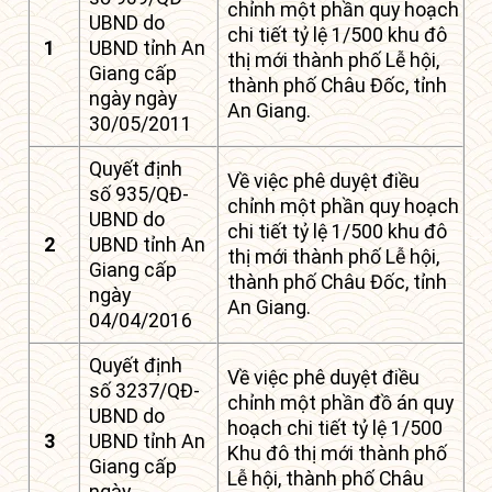
chỉnh một phần quy hoạch
UBND do
chi tiết tỷ lệ 1/500 khu đô
1
UBND tỉnh An
thị mới thành phố Lễ hội,
Giang cấp
thành phố Châu Đốc, tỉnh
ngày ngày
An Giang.
30/05/2011
Quyết định
Về việc phê duyệt điều
số 935/QĐ-
chỉnh một phần quy hoạch
UBND do
chi tiết tỷ lệ 1/500 khu đô
2
UBND tỉnh An
thị mới thành phố Lễ hội,
Giang cấp
thành phố Châu Đốc, tỉnh
ngày
An Giang.
04/04/2016
Quyết định
Về việc phê duyệt điều
số 3237/QĐ-
chỉnh một phần đồ án quy
UBND do
hoạch chi tiết tỷ lệ 1/500
3
UBND tỉnh An
Khu đô thị mới thành phố
Giang cấp
Lễ hội, thành phố Châu
ngày