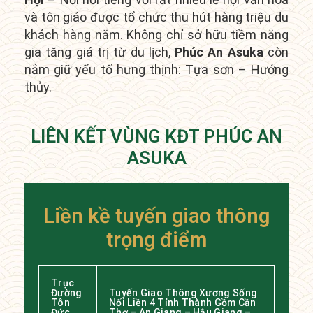
và tôn giáo được tổ chức thu hút hàng triệu du
khách hàng năm.
Không chỉ sở hữu tiềm năng
gia tăng giá trị từ du lịch,
Phúc An Asuka
còn
nắm giữ yếu tố hưng thịnh: Tựa sơn – Hướng
thủy.
LIÊN KẾT VÙNG KĐT PHÚC AN
ASUKA
Liền kề tuyến giao thông
trọng điểm
Trục
Đường
Tuyến Giao Thông Xương Sống
Tôn
Nối Liền 4 Tỉnh Thành Gồm Cần
Đức
Thơ – An Giang – Hậu Giang –