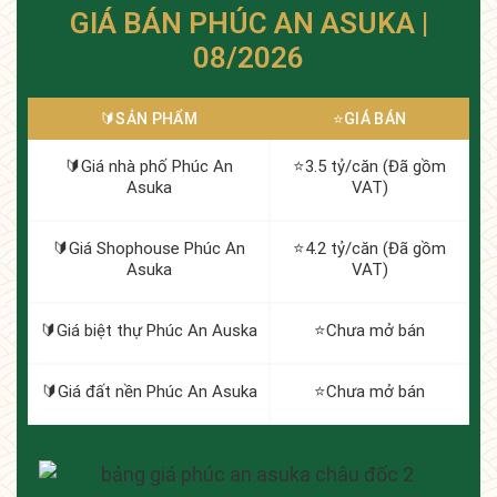
GIÁ BÁN PHÚC AN ASUKA |
08/2026
🔰️SẢN PHẨM
⭐️GIÁ BÁN
🔰️Giá nhà phố Phúc An
⭐️3.5 tỷ/căn (Đã gồm
Asuka
VAT)
🔰️Giá Shophouse Phúc An
⭐️4.2 tỷ/căn (Đã gồm
Asuka
VAT)
🔰️Giá biệt thự Phúc An Auska
⭐️Chưa mở bán
🔰️Giá đất nền Phúc An Asuka
⭐️Chưa mở bán