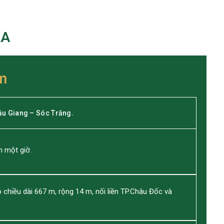
KA
m
ậu Giang – Sóc Trăng.
n một giờ.
chiều dài 667 m, rộng 14 m, nối liền TP.Châu Đốc và