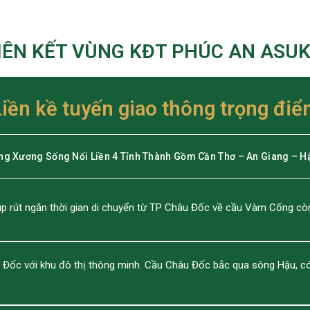
IÊN KẾT VÙNG KĐT PHÚC AN ASU
Liền kề tuyến giao thông trọng điể
ng Xương Sống Nối Liền 4 Tỉnh Thành Gồm Cần Thơ – An Giang – H
p rút ngắn thời gian di chuyển từ TP Châu Đốc về cầu Vàm Cống cò
u Đốc với khu đô thị thông minh. Cầu Châu Đốc bắc qua sông Hậu, có 