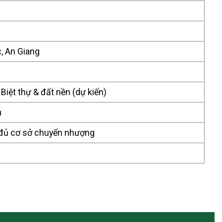
c, An Giang
 Biệt thự & đất nền (dự kiến)
m
 đủ cơ sở chuyển nhượng