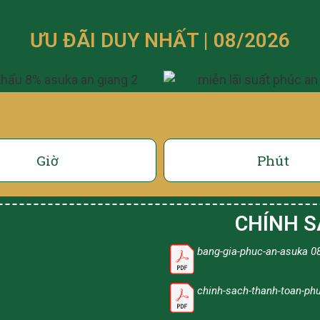
ƯU ĐÃI DUY NHẤT | 08/2026
Giờ
Phút
CHÍNH S
bang-gia-phuc-an-asuka 0
chinh-sach-thanh-toan-ph