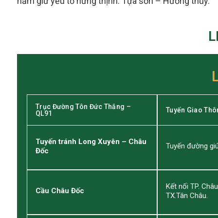
nắm giữ yếu tố hưng thịnh: Tựa sơn – Hướng thủy.
L
Trục Đường Tôn Đức Thắng –
Tuyến Giao Thô
QL91
Tuyến tránh Long Xuyên – Châu
Tuyến đường giú
Đốc
Kết nối TP. Châ
Cầu Châu Đốc
TX.Tân Châu.