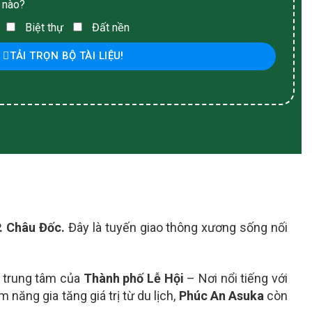
 nào?
Biệt thự
Đất nền
TẢI TRỌN BỘ TÀI LIỆU!
. Châu Đốc.
Đây là tuyến giao thông xương sống nối
 t
rung tâm của
Thành phố Lễ Hội
– Nơi nổi tiếng với
 năng gia tăng giá trị từ du lịch,
Phúc An Asuka
còn