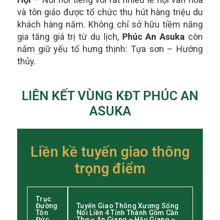
và tôn giáo được tổ chức thu hút hàng triệu du
khách hàng năm.
Không chỉ sở hữu tiềm năng
gia tăng giá trị từ du lịch,
Phúc An Asuka
còn
nắm giữ yếu tố hưng thịnh: Tựa sơn – Hướng
thủy.
LIÊN KẾT VÙNG KĐT PHÚC AN
ASUKA
Liền kề tuyến giao thông
trọng điểm
Trục
Đường
Tuyến Giao Thông Xương Sống
Tôn
Nối Liền 4 Tỉnh Thành Gồm Cần
Đức
Thơ – An Giang – Hậu Giang –