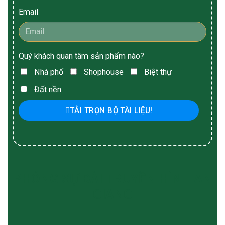
Email
Quý khách quan tâm sản phẩm nào?
Nhà phố
Shophouse
Biệt thự
Đất nền
TẢI TRỌN BỘ TÀI LIỆU!
PHÓNG SỰ ĐÀI TRUYỀN HÌNH AN
GIANG