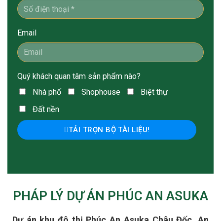
Email
Quý khách quan tâm sản phẩm nào?
Nhà phố
Shophouse
Biệt thự
Đất nền
TẢI TRỌN BỘ TÀI LIỆU!
PHÁP LÝ DỰ ÁN PHÚC AN ASUKA
Dự án khu đô thị Phúc An Asuka Châu Đốc, An