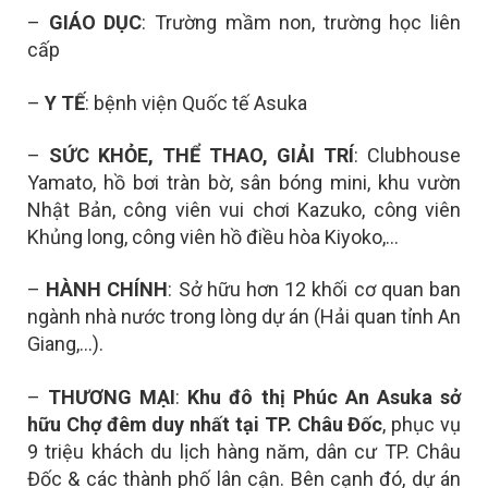
–
GIÁO DỤC
: Trường mầm non, trường học liên
cấp
–
Y TẾ
: bệnh viện Quốc tế Asuka
–
SỨC KHỎE, THỂ THAO, GIẢI TRÍ
: Clubhouse
Yamato, hồ bơi tràn bờ, sân bóng mini, khu vườn
Nhật Bản, công viên vui chơi Kazuko, công viên
Khủng long, công viên hồ điều hòa Kiyoko,…
–
HÀNH CHÍNH
: Sở hữu hơn 12 khối cơ quan ban
ngành nhà nước trong lòng dự án (Hải quan tỉnh An
Giang,…).
–
THƯƠNG MẠI
:
Khu đô thị Phúc An Asuka sở
hữu
Chợ đêm duy nhất tại TP. Châu Đốc
, p
hục vụ
9 triệu khách du lịch hàng năm, dân cư TP. Châu
Đốc & các thành phố lân cận. Bên cạnh đó, dự án