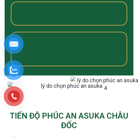
Đánh giá của cư dân Asuka
Cảm nghĩ cư dân địa
phương
TIẾN ĐỘ PHÚC AN ASUKA CHÂU
ĐỐC