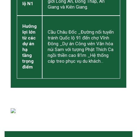
giới Long An, Đồng Tháp, An
lộ N1
Giang và Kiên Giang.
Hưởng
lợi lớn
Cầu Châu Đốc _Đường nối tuyến
từ các
tránh Quốc lộ 91 đến chợ Vĩnh
dự án
Đông _Dự án Công viên Văn hóa
hạ
núi Sam với tượng Phật Thích Ca
tầng
ngồi thiền cao 81m _Hệ thống
trọng
cáp treo phục vụ du khách…
điểm