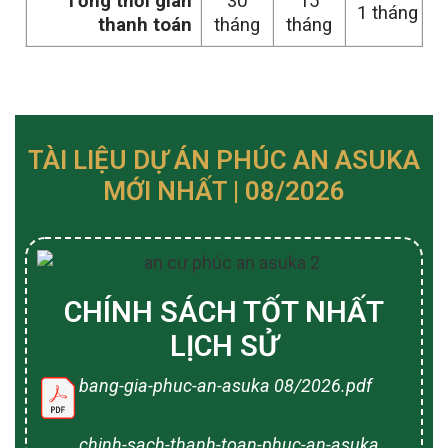
Tổng thời gian
30
15
1 tháng
thanh toán
tháng
tháng
TÀI LIỆU DỰ ÁN PHÚC AN ASUKA
MỚI NHẤT | 08/2026
CHÍNH SÁCH TỐT NHẤT
LỊCH SỬ
bang-gia-phuc-an-asuka 08/2026.pdf
chinh-sach-thanh-toan-phuc-an-asuka