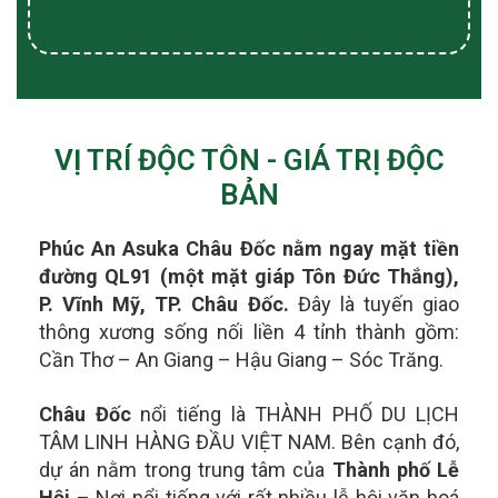
VỊ TRÍ ĐỘC TÔN - GIÁ TRỊ ĐỘC
BẢN
Phúc An Asuka Châu Đốc nằm ngay mặt tiền
đường QL91 (một mặt giáp Tôn Đức Thắng),
P. Vĩnh Mỹ, TP. Châu Đốc.
Đây là tuyến giao
thông xương sống nối liền 4 tỉnh thành gồm:
Cần Thơ – An Giang – Hậu Giang – Sóc Trăng.
Châu Đốc
nổi tiếng là THÀNH PHỐ DU LỊCH
TÂM LINH HÀNG ĐẦU VIỆT NAM. Bên cạnh đó,
dự án nằm trong t
rung tâm của
Thành phố Lễ
Hội
– Nơi nổi tiếng với rất nhiều lễ hội văn hoá