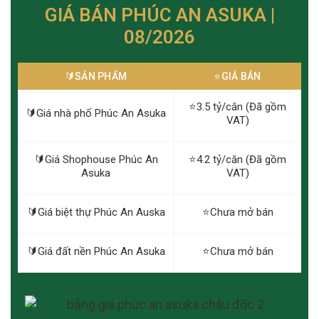
GIÁ BÁN PHÚC AN ASUKA |
08/2026
🔰️SẢN PHẨM
⭐️GIÁ BÁN
⭐️3.5 tỷ/căn (Đã gồm
🔰️Giá nhà phố Phúc An Asuka
VAT)
🔰️Giá Shophouse Phúc An
⭐️4.2 tỷ/căn (Đã gồm
Asuka
VAT)
🔰️Giá biệt thự Phúc An Auska
⭐️Chưa mở bán
🔰️Giá đất nền Phúc An Asuka
⭐️Chưa mở bán