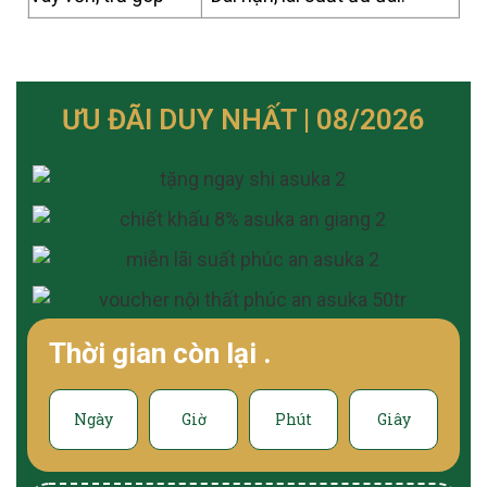
ƯU ĐÃI DUY NHẤT | 08/2026
Thời gian còn lại
.
Ngày
Giờ
Phút
Giây