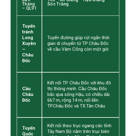
Thắng
Sóc Trăng.
– QL91
Tuyến
tránh
Long
Tuyến đường giúp rút ngắn thời
Xuyên
gian di chuyển từ TP Châu Đốc
–
về cầu Vàm Cống còn một giờ.
Châu
Đốc
Kết nối TP. Châu Đốc với khu đô
Cầu
thị thông minh. Cầu Châu Đốc
Châu
bắc qua sông Hậu, có chiều dài
Đốc
667 m, rộng 14 m, nối liền
TP.Châu Đốc và TX.Tân Châu.
Kết nối theo trục ngang các tỉnh
Tuyến
Tây Nam Bộ nằm trên trục biên
Quốc