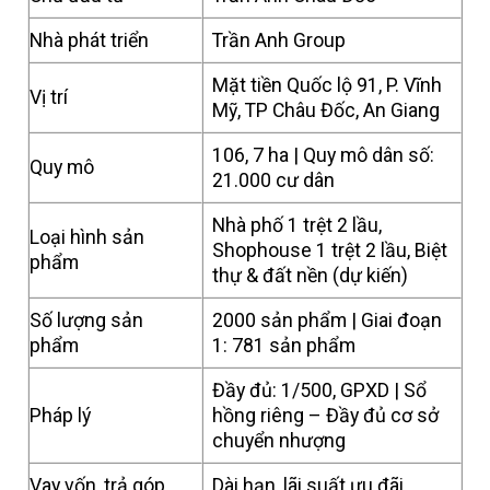
Nhà phát triển
Trần Anh Group
Mặt tiền Quốc lộ 91, P. Vĩnh
Vị trí
Mỹ, TP Châu Đốc, An Giang
106, 7 ha | Quy mô dân số:
Quy mô
21.000 cư dân
Nhà phố 1 trệt 2 lầu,
Loại hình sản
Shophouse 1 trệt 2 lầu, Biệt
phẩm
thự & đất nền (dự kiến)
Số lượng sản
2000 sản phẩm | Giai đoạn
phẩm
1: 781 sản phẩm
Đầy đủ: 1/500, GPXD | Sổ
Pháp lý
hồng riêng – Đầy đủ cơ sở
chuyển nhượng
Vay vốn, trả góp
Dài hạn, lãi suất ưu đãi.