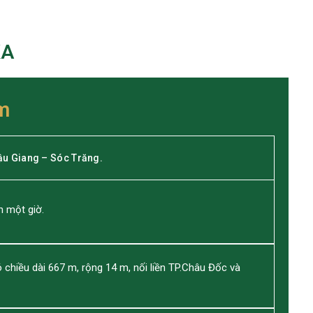
KA
m
ậu Giang – Sóc Trăng.
n một giờ.
chiều dài 667 m, rộng 14 m, nối liền TP.Châu Đốc và