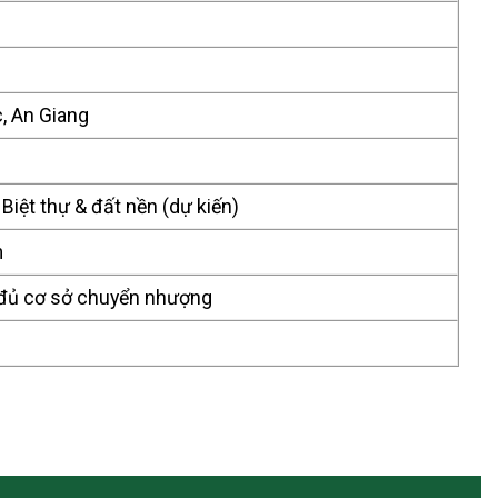
c, An Giang
 Biệt thự & đất nền (dự kiến)
m
 đủ cơ sở chuyển nhượng