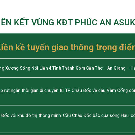
IÊN KẾT VÙNG KĐT PHÚC AN ASU
Liền kề tuyến giao thông trọng điể
ng Xương Sống Nối Liền 4 Tỉnh Thành Gồm Cần Thơ – An Giang – H
p rút ngắn thời gian di chuyển từ TP Châu Đốc về cầu Vàm Cống cò
u Đốc với khu đô thị thông minh. Cầu Châu Đốc bắc qua sông Hậu, có 