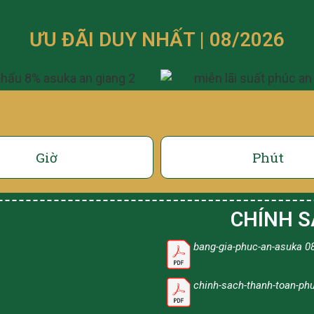
ƯU ĐÃI DUY NHẤT | 08/2026
Giờ
Phút
CHÍNH S
bang-gia-phuc-an-asuka 0
chinh-sach-thanh-toan-ph