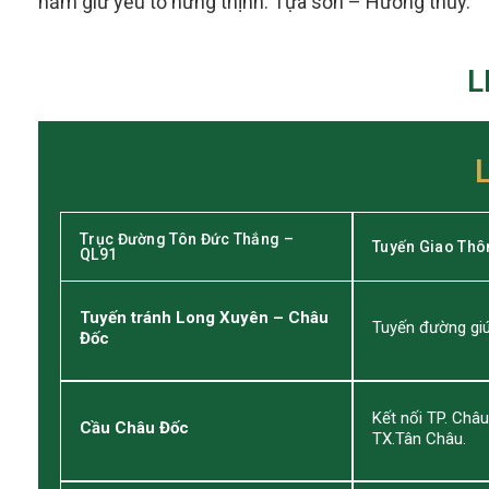
nắm giữ yếu tố hưng thịnh: Tựa sơn – Hướng thủy.
L
Trục Đường Tôn Đức Thắng –
Tuyến Giao Thô
QL91
Tuyến tránh Long Xuyên – Châu
Tuyến đường giú
Đốc
Kết nối TP. Châ
Cầu Châu Đốc
TX.Tân Châu.