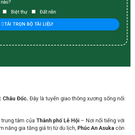
 nào?
Biệt thự
Đất nền
TẢI TRỌN BỘ TÀI LIỆU!
. Châu Đốc.
Đây là tuyến giao thông xương sống nối
 t
rung tâm của
Thành phố Lễ Hội
– Nơi nổi tiếng với
 năng gia tăng giá trị từ du lịch,
Phúc An Asuka
còn