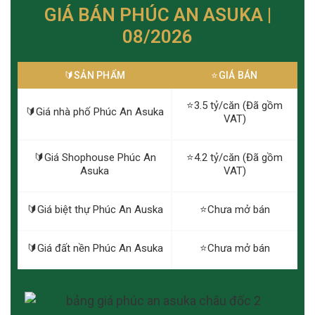
GIÁ BÁN PHÚC AN ASUKA |
08/2026
🔰️SẢN PHẨM
⭐️GIÁ BÁN
⭐️3.5 tỷ/căn (Đã gồm
🔰️Giá nhà phố Phúc An Asuka
VAT)
🔰️Giá Shophouse Phúc An
⭐️4.2 tỷ/căn (Đã gồm
Asuka
VAT)
🔰️Giá biệt thự Phúc An Auska
⭐️Chưa mở bán
🔰️Giá đất nền Phúc An Asuka
⭐️Chưa mở bán