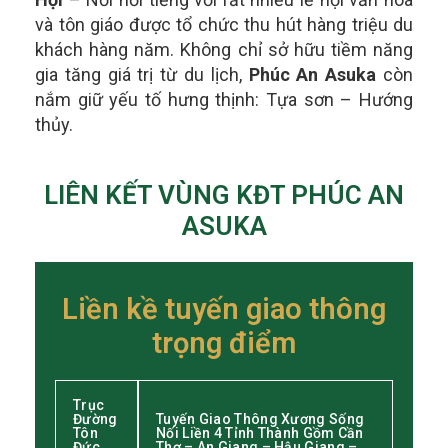
và tôn giáo được tổ chức thu hút hàng triệu du
khách hàng năm.
Không chỉ sở hữu tiềm năng
gia tăng giá trị từ du lịch,
Phúc An Asuka
còn
nắm giữ yếu tố hưng thịnh: Tựa sơn – Hướng
thủy.
LIÊN KẾT VÙNG KĐT PHÚC AN
ASUKA
Liền kề tuyến giao thông
trọng điểm
Trục
Đường
Tuyến Giao Thông Xương Sống
Tôn
Nối Liền 4 Tỉnh Thành Gồm Cần
Đức
Thơ – An Giang – Hậu Giang –