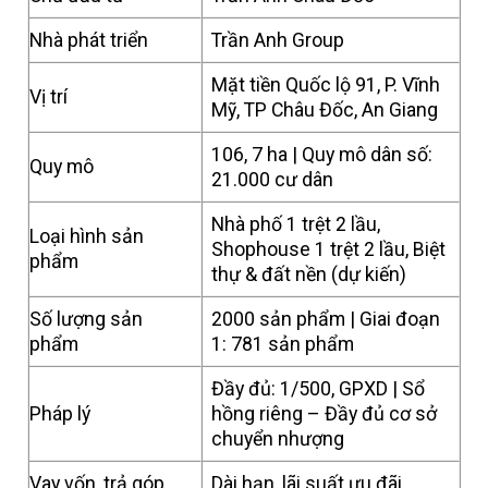
Nhà phát triển
Trần Anh Group
Mặt tiền Quốc lộ 91, P. Vĩnh
Vị trí
Mỹ, TP Châu Đốc, An Giang
106, 7 ha | Quy mô dân số:
Quy mô
21.000 cư dân
Nhà phố 1 trệt 2 lầu,
Loại hình sản
Shophouse 1 trệt 2 lầu, Biệt
phẩm
thự & đất nền (dự kiến)
Số lượng sản
2000 sản phẩm | Giai đoạn
phẩm
1: 781 sản phẩm
Đầy đủ: 1/500, GPXD | Sổ
Pháp lý
hồng riêng – Đầy đủ cơ sở
chuyển nhượng
Vay vốn, trả góp
Dài hạn, lãi suất ưu đãi.