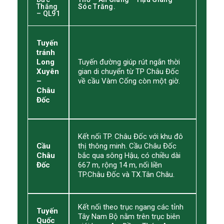
Thắng
Sóc Trăng.
– QL91
Tuyến
tránh
Long
Tuyến đường giúp rút ngắn thời
Xuyên
gian di chuyển từ TP Châu Đốc
–
về cầu Vàm Cống còn một giờ.
Châu
Đốc
Kết nối TP. Châu Đốc với khu đô
Cầu
thị thông minh. Cầu Châu Đốc
Châu
bắc qua sông Hậu, có chiều dài
Đốc
667 m, rộng 14 m, nối liền
TP.Châu Đốc và TX.Tân Châu.
Kết nối theo trục ngang các tỉnh
Tuyến
Tây Nam Bộ nằm trên trục biên
Quốc