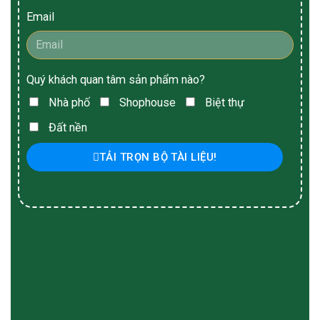
Email
Quý khách quan tâm sản phẩm nào?
Nhà phố
Shophouse
Biệt thự
Đất nền
TẢI TRỌN BỘ TÀI LIỆU!
PHÓNG SỰ ĐÀI TRUYỀN HÌNH AN
GIANG