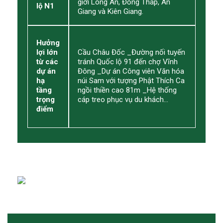
giới Long An, Đồng Tháp, An
lộ N1
Giang và Kiên Giang.
Hưởng
lợi lớn
Cầu Châu Đốc _Đường nối tuyến
từ các
tránh Quốc lộ 91 đến chợ Vĩnh
dự án
Đông _Dự án Công viên Văn hóa
hạ
núi Sam với tượng Phật Thích Ca
tầng
ngồi thiền cao 81m _Hệ thống
trọng
cáp treo phục vụ du khách…
điểm