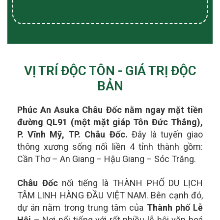
VỊ TRÍ ĐỘC TÔN - GIÁ TRỊ ĐỘC
BẢN
Phúc An Asuka Châu Đốc nằm ngay mặt tiền
đường QL91 (một mặt giáp Tôn Đức Thắng),
P. Vĩnh Mỹ, TP. Châu Đốc.
Đây là tuyến giao
thông xương sống nối liền 4 tỉnh thành gồm:
Cần Thơ – An Giang – Hậu Giang – Sóc Trăng.
Châu Đốc
nổi tiếng là THÀNH PHỐ DU LỊCH
TÂM LINH HÀNG ĐẦU VIỆT NAM. Bên cạnh đó,
dự án nằm trong t
rung tâm của
Thành phố Lễ
Hội
– Nơi nổi tiếng với rất nhiều lễ hội văn hoá