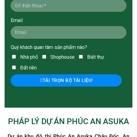
Email
Quý khách quan tâm sản phẩm nào?
Nhà phố
Shophouse
Biệt thự
Đất nền
TẢI TRỌN BỘ TÀI LIỆU!
PHÁP LÝ DỰ ÁN PHÚC AN ASUKA
Dự án khu đô thị Phúc An Asuka Châu Đốc, An