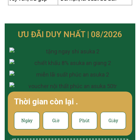
ƯU ĐÃI DUY NHẤT | 08/2026
Thời gian còn lại
.
Ngày
Giờ
Phút
Giây