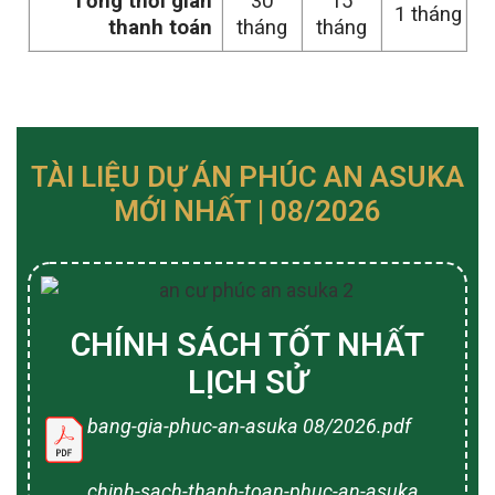
Tổng thời gian
30
15
1 tháng
thanh toán
tháng
tháng
TÀI LIỆU DỰ ÁN PHÚC AN ASUKA
MỚI NHẤT | 08/2026
CHÍNH SÁCH TỐT NHẤT
LỊCH SỬ
bang-gia-phuc-an-asuka 08/2026.pdf
chinh-sach-thanh-toan-phuc-an-asuka