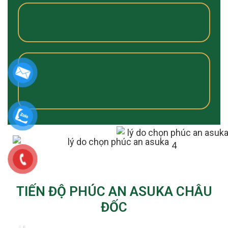
Đánh giá của cư dân Asuka
Cảm nghĩ cư dân địa
phương
TIẾN ĐỘ PHÚC AN ASUKA CHÂU
ĐỐC