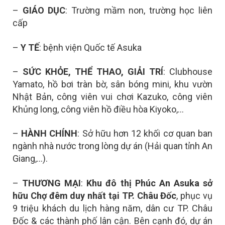
–
GIÁO DỤC
: Trường mầm non, trường học liên
cấp
–
Y TẾ
: bệnh viện Quốc tế Asuka
–
SỨC KHỎE, THỂ THAO, GIẢI TRÍ
: Clubhouse
Yamato, hồ bơi tràn bờ, sân bóng mini, khu vườn
Nhật Bản, công viên vui chơi Kazuko, công viên
Khủng long, công viên hồ điều hòa Kiyoko,…
–
HÀNH CHÍNH
: Sở hữu hơn 12 khối cơ quan ban
ngành nhà nước trong lòng dự án (Hải quan tỉnh An
Giang,…).
–
THƯƠNG MẠI
:
Khu đô thị Phúc An Asuka sở
hữu
Chợ đêm duy nhất tại TP. Châu Đốc
, p
hục vụ
9 triệu khách du lịch hàng năm, dân cư TP. Châu
Đốc & các thành phố lân cận. Bên cạnh đó, dự án