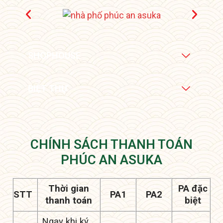
SHOPHOUSE
BIỆT THỰ
CHÍNH SÁCH THANH TOÁN
PHÚC AN ASUKA
Thời gian
PA đặc
STT
PA1
PA2
thanh toán
biệt
Ngay khi ký