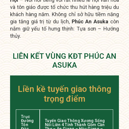
và tôn giáo được tổ chức thu hút hàng triệu du
khách hàng năm.
Không chỉ sở hữu tiềm năng
gia tăng giá trị từ du lịch,
Phúc An Asuka
còn
nắm giữ yếu tố hưng thịnh: Tựa sơn – Hướng
thủy.
LIÊN KẾT VÙNG KĐT PHÚC AN
ASUKA
Liền kề tuyến giao thông
trọng điểm
Trục
Đường
Tuyến Giao Thông Xương Sống
Tôn
Nối Liền 4 Tỉnh Thành Gồm Cần
Đức
Thơ – An Giang – Hậu Giang –