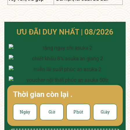
ƯU ĐÃI DUY NHẤT | 08/2026
Thời gian còn lại
.
Ngày
Giờ
Phút
Giây