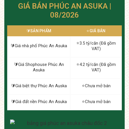
GIÁ BÁN PHÚC AN ASUKA |
08/2026
🔰️SẢN PHẨM
⭐️GIÁ BÁN
⭐️3.5 tỷ/căn (Đã gồm
🔰️Giá nhà phố Phúc An Asuka
VAT)
🔰️Giá Shophouse Phúc An
⭐️4.2 tỷ/căn (Đã gồm
Asuka
VAT)
🔰️Giá biệt thự Phúc An Auska
⭐️Chưa mở bán
🔰️Giá đất nền Phúc An Asuka
⭐️Chưa mở bán