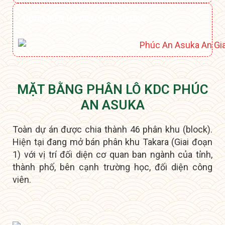
CÔNG VIÊN HỒ ĐIỀU HOÀ KIYOKO
MẶT BẰNG PHÂN LÔ KDC PHÚC
AN ASUKA
Toàn dự án được chia thành 46 phân khu (block).
Hiện tại đang mở bán phân khu Takara (Giai đoạn
1) với vị trí đối diện cơ quan ban ngành của tỉnh,
thành phố, bên cạnh trường học, đối diện công
viên.