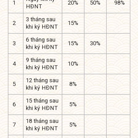
1
20%
50%
98%
HĐNT
3 tháng sau
2
15%
khi ký HĐNT
6 tháng sau
3
15%
30%
khi ký HĐNT
9 tháng sau
4
10%
khi ký HĐNT
12 tháng sau
5
8%
khi ký HĐNT
15 tháng sau
6
5%
khi ký HĐNT
18 tháng sau
7
5%
khi ký HĐNT