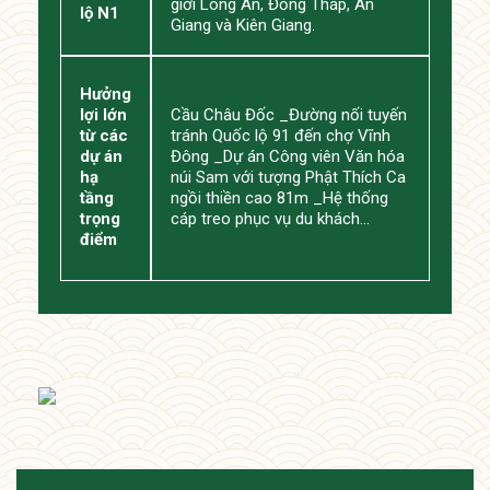
giới Long An, Đồng Tháp, An
lộ N1
Giang và Kiên Giang.
Hưởng
lợi lớn
Cầu Châu Đốc _Đường nối tuyến
từ các
tránh Quốc lộ 91 đến chợ Vĩnh
dự án
Đông _Dự án Công viên Văn hóa
hạ
núi Sam với tượng Phật Thích Ca
tầng
ngồi thiền cao 81m _Hệ thống
trọng
cáp treo phục vụ du khách…
điểm