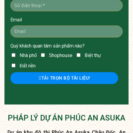
Email
Quý khách quan tâm sản phẩm nào?
Nhà phố
Shophouse
Biệt thự
Đất nền
TẢI TRỌN BỘ TÀI LIỆU!
PHÁP LÝ DỰ ÁN PHÚC AN ASUKA
Dự án khu đô thị Phúc An Asuka Châu Đốc, An