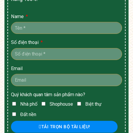
Name
Số điện thoại
Email
Quý khách quan tâm sản phẩm nào?
Nhà phố
Shophouse
Biệt thự
Đất nền
TẢI TRỌN BỘ TÀI LIỆU!