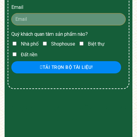
Email
Quý khách quan tâm sản phẩm nào?
Nhà phố
Shophouse
Biệt thự
Đất nền
TẢI TRỌN BỘ TÀI LIỆU!
PHÓNG SỰ ĐÀI TRUYỀN HÌNH AN
GIANG