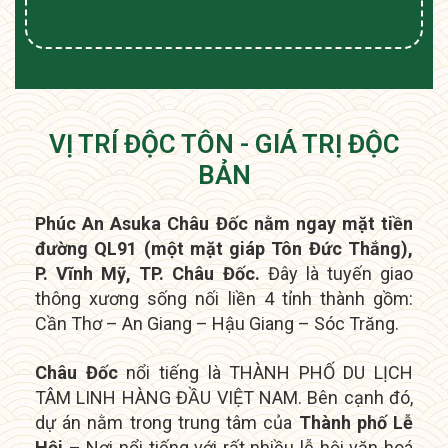
VỊ TRÍ ĐỘC TÔN - GIÁ TRỊ ĐỘC
BẢN
Phúc An Asuka Châu Đốc nằm ngay mặt tiền
đường QL91 (một mặt giáp Tôn Đức Thắng),
P. Vĩnh Mỹ, TP. Châu Đốc.
Đây là tuyến giao
thông xương sống nối liền 4 tỉnh thành gồm:
Cần Thơ – An Giang – Hậu Giang – Sóc Trăng.
Châu Đốc
nổi tiếng là THÀNH PHỐ DU LỊCH
TÂM LINH HÀNG ĐẦU VIỆT NAM. Bên cạnh đó,
dự án nằm trong t
rung tâm của
Thành phố Lễ
Hội
– Nơi nổi tiếng với rất nhiều lễ hội văn hoá