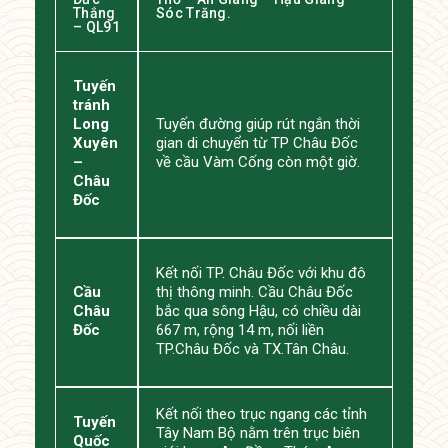
Thắng
Sóc Trăng.
– QL91
Tuyến
tránh
Long
Tuyến đường giúp rút ngắn thời
Xuyên
gian di chuyển từ TP Châu Đốc
–
về cầu Vàm Cống còn một giờ.
Châu
Đốc
Kết nối TP. Châu Đốc với khu đô
Cầu
thị thông minh. Cầu Châu Đốc
Châu
bắc qua sông Hậu, có chiều dài
Đốc
667 m, rộng 14 m, nối liền
TP.Châu Đốc và TX.Tân Châu.
Kết nối theo trục ngang các tỉnh
Tuyến
Tây Nam Bộ nằm trên trục biên
Quốc