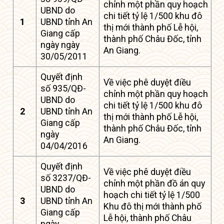
chỉnh một phần quy hoạch
UBND do
chi tiết tỷ lệ 1/500 khu đô
1
UBND tỉnh An
thị mới thành phố Lễ hội,
Giang cấp
thành phố Châu Đốc, tỉnh
ngày ngày
An Giang.
30/05/2011
Quyết định
Về việc phê duyệt điều
số 935/QĐ-
chỉnh một phần quy hoạch
UBND do
chi tiết tỷ lệ 1/500 khu đô
2
UBND tỉnh An
thị mới thành phố Lễ hội,
Giang cấp
thành phố Châu Đốc, tỉnh
ngày
An Giang.
04/04/2016
Quyết định
Về việc phê duyệt điều
số 3237/QĐ-
chỉnh một phần đồ án quy
UBND do
hoạch chi tiết tỷ lệ 1/500
3
UBND tỉnh An
Khu đô thị mới thành phố
Giang cấp
Lễ hội, thành phố Châu
ngày