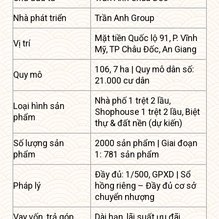
Nhà phát triển
Trần Anh Group
Mặt tiền Quốc lộ 91, P. Vĩnh
Vị trí
Mỹ, TP Châu Đốc, An Giang
106, 7 ha | Quy mô dân số:
Quy mô
21.000 cư dân
Nhà phố 1 trệt 2 lầu,
Loại hình sản
Shophouse 1 trệt 2 lầu, Biệt
phẩm
thự & đất nền (dự kiến)
Số lượng sản
2000 sản phẩm | Giai đoạn
phẩm
1: 781 sản phẩm
Đầy đủ: 1/500, GPXD | Sổ
Pháp lý
hồng riêng – Đầy đủ cơ sở
chuyển nhượng
Vay vốn, trả góp
Dài hạn, lãi suất ưu đãi.