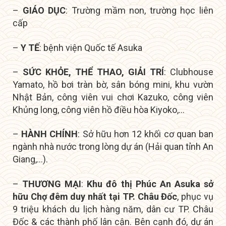
–
GIÁO DỤC
: Trường mầm non, trường học liên
cấp
–
Y TẾ
: bệnh viện Quốc tế Asuka
–
SỨC KHỎE, THỂ THAO, GIẢI TRÍ
: Clubhouse
Yamato, hồ bơi tràn bờ, sân bóng mini, khu vườn
Nhật Bản, công viên vui chơi Kazuko, công viên
Khủng long, công viên hồ điều hòa Kiyoko,…
–
HÀNH CHÍNH
: Sở hữu hơn 12 khối cơ quan ban
ngành nhà nước trong lòng dự án (Hải quan tỉnh An
Giang,…).
–
THƯƠNG MẠI
:
Khu đô thị Phúc An Asuka sở
hữu
Chợ đêm duy nhất tại TP. Châu Đốc
, p
hục vụ
9 triệu khách du lịch hàng năm, dân cư TP. Châu
Đốc & các thành phố lân cận. Bên cạnh đó, dự án