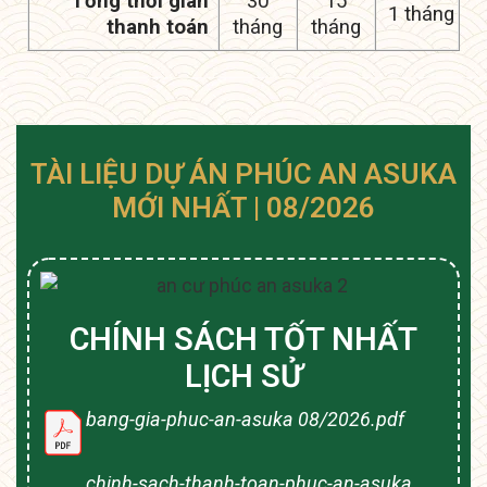
Tổng thời gian
30
15
1 tháng
thanh toán
tháng
tháng
TÀI LIỆU DỰ ÁN PHÚC AN ASUKA
MỚI NHẤT | 08/2026
CHÍNH SÁCH TỐT NHẤT
LỊCH SỬ
bang-gia-phuc-an-asuka 08/2026.pdf
chinh-sach-thanh-toan-phuc-an-asuka