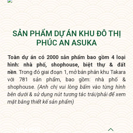
SẢN PHẨM DỰ ÁN KHU ĐÔ THỊ
PHÚC AN ASUKA
Toàn dự án có 2000 sản phẩm bao gồm 4 loại
hình: nhà phố, shophouse, biệt thự & đất
nền
.
Trong đó giai đoạn 1, mở bán phân khu Takara
với 781 sản phẩm, bao gồm: nhà phố &
shophouse.
(Anh chị vui lòng bấm vào từng hình
bên dưới & sử dụng nút tương tác trái/phải để xem
mặt bằng thiết kế sản phẩm)
NHÀ PHỐ