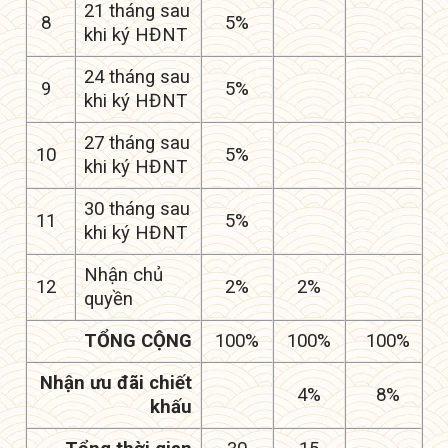
21 tháng sau
8
5%
khi ký HĐNT
24 tháng sau
9
5%
khi ký HĐNT
27 tháng sau
10
5%
khi ký HĐNT
30 tháng sau
11
5%
khi ký HĐNT
Nhận chủ
12
2%
2%
quyền
TỔNG CỘNG
100%
100%
100%
Nhận ưu đãi chiết
4%
8%
khấu