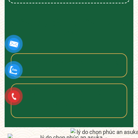
PHÓNG SỰ ĐÀI TRUYỀN HÌNH AN
GIANG
Đánh giá của cư dân Asuka
Cảm nghĩ cư dân địa
phương