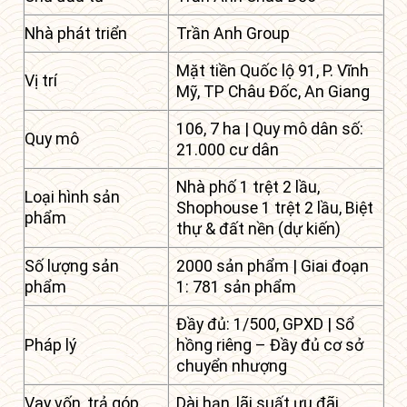
Nhà phát triển
Trần Anh Group
Mặt tiền Quốc lộ 91, P. Vĩnh
Vị trí
Mỹ, TP Châu Đốc, An Giang
106, 7 ha | Quy mô dân số:
Quy mô
21.000 cư dân
Nhà phố 1 trệt 2 lầu,
Loại hình sản
Shophouse 1 trệt 2 lầu, Biệt
phẩm
thự & đất nền (dự kiến)
Số lượng sản
2000 sản phẩm | Giai đoạn
phẩm
1: 781 sản phẩm
Đầy đủ: 1/500, GPXD | Sổ
Pháp lý
hồng riêng – Đầy đủ cơ sở
chuyển nhượng
Vay vốn, trả góp
Dài hạn, lãi suất ưu đãi.