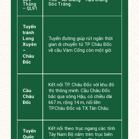
Thắng
Sóc Trăng.
– QL91
Tuyến
tránh
Long
Tuyến đường giúp rút ngắn thời
Xuyên
gian di chuyển từ TP Châu Đốc
–
về cầu Vàm Cống còn một giờ.
Châu
Đốc
Kết nối TP. Châu Đốc với khu đô
Cầu
thị thông minh. Cầu Châu Đốc
Châu
bắc qua sông Hậu, có chiều dài
Đốc
667 m, rộng 14 m, nối liền
TP.Châu Đốc và TX.Tân Châu.
Kết nối theo trục ngang các tỉnh
Tuyến
Tây Nam Bộ nằm trên trục biên
Quốc