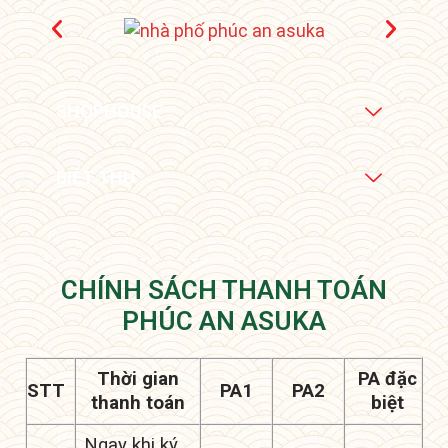
SHOPHOUSE
BIỆT THỰ
CHÍNH SÁCH THANH TOÁN
PHÚC AN ASUKA
Thời gian
PA đặc
STT
PA1
PA2
thanh toán
biệt
Ngay khi ký