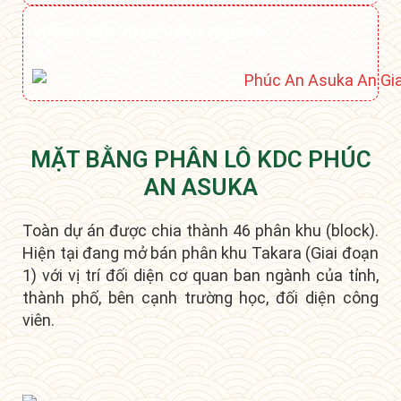
CÔNG VIÊN HỒ ĐIỀU HOÀ KIYOKO
MẶT BẰNG PHÂN LÔ KDC PHÚC
AN ASUKA
Toàn dự án được chia thành 46 phân khu (block).
Hiện tại đang mở bán phân khu Takara (Giai đoạn
1) với vị trí đối diện cơ quan ban ngành của tỉnh,
thành phố, bên cạnh trường học, đối diện công
viên.