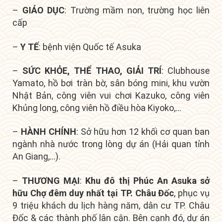
–
GIÁO DỤC
: Trường mầm non, trường học liên
cấp
–
Y TẾ
: bệnh viện Quốc tế Asuka
–
SỨC KHỎE, THỂ THAO, GIẢI TRÍ
: Clubhouse
Yamato, hồ bơi tràn bờ, sân bóng mini, khu vườn
Nhật Bản, công viên vui chơi Kazuko, công viên
Khủng long, công viên hồ điều hòa Kiyoko,…
–
HÀNH CHÍNH
: Sở hữu hơn 12 khối cơ quan ban
ngành nhà nước trong lòng dự án (Hải quan tỉnh
An Giang,…).
–
THƯƠNG MẠI
:
Khu đô thị Phúc An Asuka sở
hữu
Chợ đêm duy nhất tại TP. Châu Đốc
, p
hục vụ
9 triệu khách du lịch hàng năm, dân cư TP. Châu
Đốc & các thành phố lân cận. Bên cạnh đó, dự án