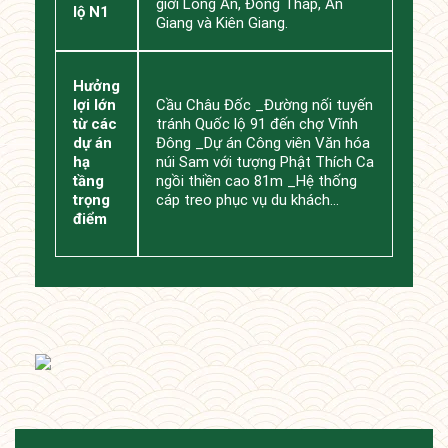
giới Long An, Đồng Tháp, An
lộ N1
Giang và Kiên Giang.
Hưởng
lợi lớn
Cầu Châu Đốc _Đường nối tuyến
từ các
tránh Quốc lộ 91 đến chợ Vĩnh
dự án
Đông _Dự án Công viên Văn hóa
hạ
núi Sam với tượng Phật Thích Ca
tầng
ngồi thiền cao 81m _Hệ thống
trọng
cáp treo phục vụ du khách…
điểm