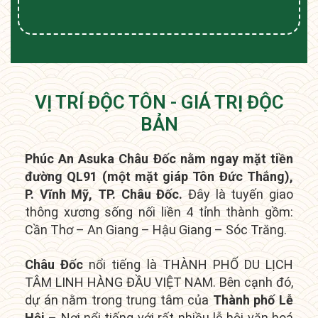
VỊ TRÍ ĐỘC TÔN - GIÁ TRỊ ĐỘC
BẢN
Phúc An Asuka Châu Đốc nằm ngay mặt tiền
đường QL91 (một mặt giáp Tôn Đức Thắng),
P. Vĩnh Mỹ, TP. Châu Đốc.
Đây là tuyến giao
thông xương sống nối liền 4 tỉnh thành gồm:
Cần Thơ – An Giang – Hậu Giang – Sóc Trăng.
Châu Đốc
nổi tiếng là THÀNH PHỐ DU LỊCH
TÂM LINH HÀNG ĐẦU VIỆT NAM. Bên cạnh đó,
dự án nằm trong t
rung tâm của
Thành phố Lễ
Hội
– Nơi nổi tiếng với rất nhiều lễ hội văn hoá