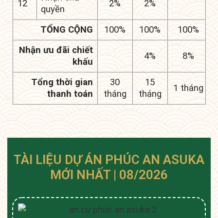
12
2%
2%
quyền
TỔNG CỘNG
100%
100%
100%
Nhận ưu đãi chiết
4%
8%
khấu
Tổng thời gian
30
15
1 tháng
thanh toán
tháng
tháng
TÀI LIỆU DỰ ÁN PHÚC AN ASUKA
MỚI NHẤT | 08/2026