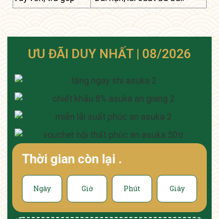
ƯU ĐÃI DUY NHẤT | 08/2026
Thời gian còn lại
.
Ngày
Giờ
Phút
Giây