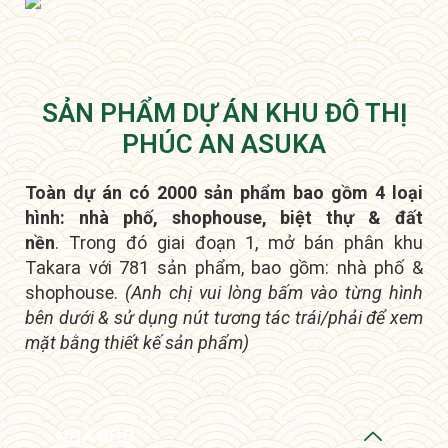
SẢN PHẨM DỰ ÁN KHU ĐÔ THỊ
PHÚC AN ASUKA
Toàn dự án có 2000 sản phẩm bao gồm 4 loại
hình: nhà phố, shophouse, biệt thự & đất
nền
.
Trong đó giai đoạn 1, mở bán phân khu
Takara với 781 sản phẩm, bao gồm: nhà phố &
shophouse.
(Anh chị vui lòng bấm vào từng hình
bên dưới & sử dụng nút tương tác trái/phải để xem
mặt bằng thiết kế sản phẩm)
NHÀ PHỐ