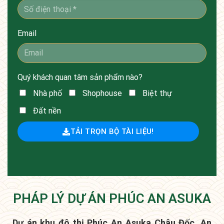
Email
Quý khách quan tâm sản phẩm nào?
Nhà phố
Shophouse
Biệt thự
Đất nền
TẢI TRỌN BỘ TÀI LIỆU!
PHÁP LÝ DỰ ÁN PHÚC AN ASUKA
Dự án khu đô thị Phúc An Asuka Châu Đốc, An