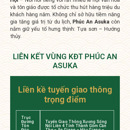
và tôn giáo được tổ chức thu hút hàng triệu du
khách hàng năm.
Không chỉ sở hữu tiềm năng
gia tăng giá trị từ du lịch,
Phúc An Asuka
còn
nắm giữ yếu tố hưng thịnh: Tựa sơn – Hướng
thủy.
LIÊN KẾT VÙNG KĐT PHÚC AN
ASUKA
Liền kề tuyến giao thông
trọng điểm
Trục
Đường
Tuyến Giao Thông Xương Sống
Tôn
Nối Liền 4 Tỉnh Thành Gồm Cần
Đức
Thơ – An Giang – Hậu Giang –