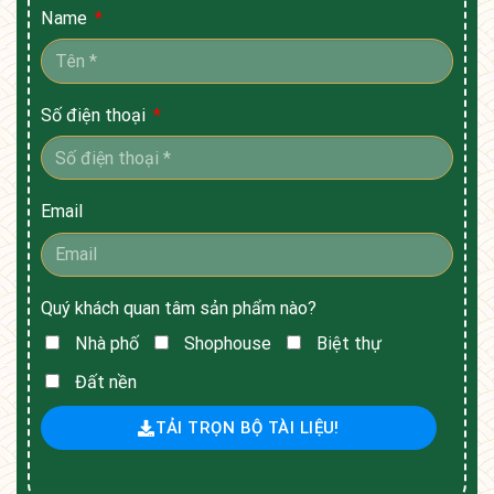
Name
Số điện thoại
Email
Quý khách quan tâm sản phẩm nào?
Nhà phố
Shophouse
Biệt thự
Đất nền
TẢI TRỌN BỘ TÀI LIỆU!