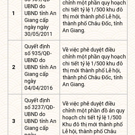
chỉnh một phần quy hoạch
UBND do
chi tiết tỷ lệ 1/500 khu đô
1
UBND tỉnh An
thị mới thành phố Lễ hội,
Giang cấp
thành phố Châu Đốc, tỉnh
ngày ngày
An Giang.
30/05/2011
Quyết định
Về việc phê duyệt điều
số 935/QĐ-
chỉnh một phần quy hoạch
UBND do
chi tiết tỷ lệ 1/500 khu đô
2
UBND tỉnh An
thị mới thành phố Lễ hội,
Giang cấp
thành phố Châu Đốc, tỉnh
ngày
An Giang.
04/04/2016
Quyết định
Về việc phê duyệt điều
số 3237/QĐ-
chỉnh một phần đồ án quy
UBND do
hoạch chi tiết tỷ lệ 1/500
3
UBND tỉnh An
Khu đô thị mới thành phố
Giang cấp
Lễ hội, thành phố Châu
ngày