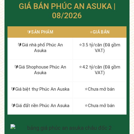
GIÁ BÁN PHÚC AN ASUKA |
08/2026
🔰️SẢN PHẨM
⭐️GIÁ BÁN
🔰️Giá nhà phố Phúc An
⭐️3.5 tỷ/căn (Đã gồm
Asuka
VAT)
🔰️Giá Shophouse Phúc An
⭐️4.2 tỷ/căn (Đã gồm
Asuka
VAT)
🔰️Giá biệt thự Phúc An Auska
⭐️Chưa mở bán
🔰️Giá đất nền Phúc An Asuka
⭐️Chưa mở bán